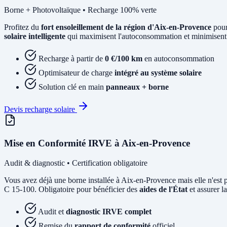
Borne + Photovoltaïque • Recharge 100% verte
Profitez du
fort ensoleillement de la région d'Aix-en-Provence
pour
solaire intelligente
qui maximisent l'autoconsommation et minimisent vo
Recharge à partir de
0 €/100 km
en autoconsommation
Optimisateur de charge
intégré au système solaire
Solution clé en main
panneaux + borne
Devis recharge solaire
Mise en Conformité IRVE à Aix-en-Provence
Audit & diagnostic • Certification obligatoire
Vous avez déjà une borne installée à Aix-en-Provence mais elle n'e
C 15-100. Obligatoire pour bénéficier des
aides de l'État
et assurer la
Audit et
diagnostic IRVE complet
Remise du
rapport de conformité
officiel