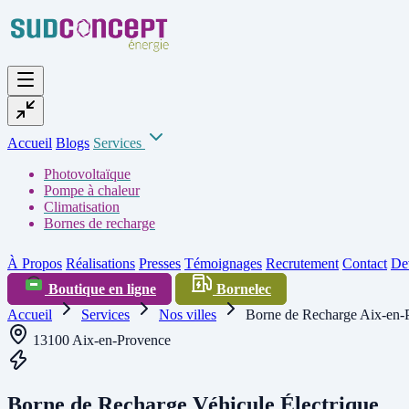
Accueil
Blogs
Services
Photovoltaïque
Pompe à chaleur
Climatisation
Bornes de recharge
À Propos
Réalisations
Presses
Témoignages
Recrutement
Contact
Dev
Boutique en ligne
Bornelec
Accueil
Services
Nos villes
Borne de Recharge Aix-en-
13100 Aix-en-Provence
Borne de Recharge Véhicule Électrique