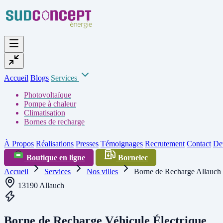
Accueil
Blogs
Services
Photovoltaïque
Pompe à chaleur
Climatisation
Bornes de recharge
À Propos
Réalisations
Presses
Témoignages
Recrutement
Contact
Dev
Boutique en ligne
Bornelec
Accueil
Services
Nos villes
Borne de Recharge Allauch
13190 Allauch
Borne de Recharge Véhicule Électrique