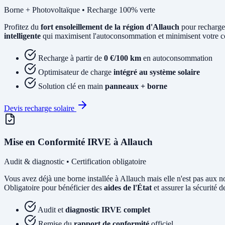
Borne + Photovoltaïque • Recharge 100% verte
Profitez du
fort ensoleillement de la région d'Allauch
pour recharge
intelligente
qui maximisent l'autoconsommation et minimisent votre coû
Recharge à partir de
0 €/100 km
en autoconsommation
Optimisateur de charge
intégré au système solaire
Solution clé en main
panneaux + borne
Devis recharge solaire
Mise en Conformité IRVE à Allauch
Audit & diagnostic • Certification obligatoire
Vous avez déjà une borne installée à Allauch mais elle n'est pas au
Obligatoire pour bénéficier des
aides de l'État
et assurer la sécurité de
Audit et
diagnostic IRVE complet
Remise du
rapport de conformité
officiel