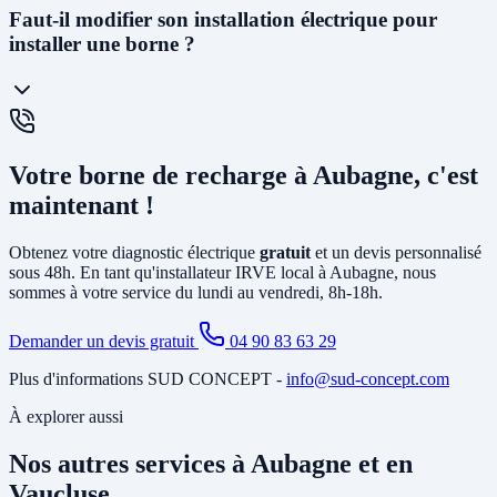
La
prise renforcée (Green'Up)
délivre 3,2kW et permet de
Faut-il modifier son installation électrique pour
recharger un véhicule en 12 à 20h. C'est la solution la plus
installer une borne ?
économique. La
wallbox
(7kW à 22kW) est beaucoup plus rapide
(3 à 8h), dotée de protections électroniques avancées, pilotable via
smartphone, et obligatoire pour certains types de véhicules. C'est la
solution recommandée pour un usage quotidien.
Cela dépend de votre installation existante. Dans la plupart des
maisons d'Aubagne, il faut au minimum
créer un circuit dédié
Votre borne de recharge à Aubagne, c'est
depuis le tableau électrique et poser un disjoncteur différentiel
spécifique. Si votre abonnement est trop faible, il peut être
maintenant !
nécessaire d'
augmenter la puissance souscrite
. Notre diagnostic
gratuit identifie tous les travaux nécessaires avant l'installation.
Obtenez votre diagnostic électrique
gratuit
et un devis personnalisé
sous 48h. En tant qu'installateur IRVE local à Aubagne, nous
sommes à votre service du lundi au vendredi, 8h-18h.
Demander un devis gratuit
04 90 83 63 29
Plus d'informations SUD CONCEPT -
info@sud-concept.com
À explorer aussi
Nos autres services à Aubagne et en
Vaucluse