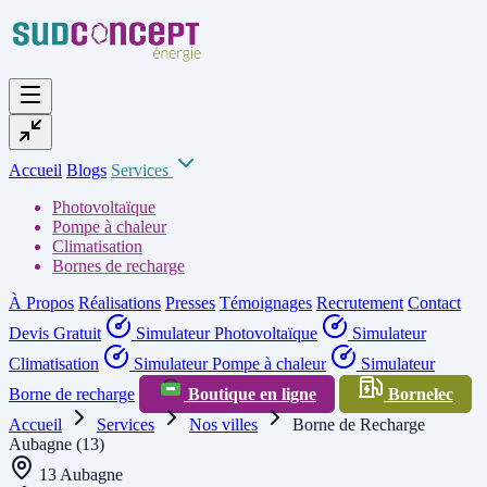
Accueil
Blogs
Services
Photovoltaïque
Pompe à chaleur
Climatisation
Bornes de recharge
À Propos
Réalisations
Presses
Témoignages
Recrutement
Contact
Devis Gratuit
Simulateur Photovoltaïque
Simulateur
Climatisation
Simulateur Pompe à chaleur
Simulateur
Borne de recharge
Boutique en ligne
Bornelec
Accueil
Services
Nos villes
Borne de Recharge
Aubagne (13)
13 Aubagne