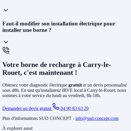
les
48 à 72h
et planifier l'installation généralement dans la semaine
suivant l'acceptation du devis.
La
prise renforcée (Green'Up)
délivre 3,2kW et permet de
Faut-il modifier son installation électrique pour
recharger un véhicule en 12 à 20h. C'est la solution la plus
installer une borne ?
économique. La
wallbox
(7kW à 22kW) est beaucoup plus rapide
(3 à 8h), dotée de protections électroniques avancées, pilotable via
smartphone, et obligatoire pour certains types de véhicules. C'est la
solution recommandée pour un usage quotidien.
Cela dépend de votre installation existante. Dans la plupart des
maisons de Carry-le-Rouet, il faut au minimum
créer un circuit
Votre borne de recharge à Carry-le-
dédié
depuis le tableau électrique et poser un disjoncteur différentiel
spécifique. Si votre abonnement est trop faible, il peut être
Rouet, c'est maintenant !
nécessaire d'
augmenter la puissance souscrite
. Notre diagnostic
gratuit identifie tous les travaux nécessaires avant l'installation.
Obtenez votre diagnostic électrique
gratuit
et un devis personnalisé
sous 48h. En tant qu'installateur IRVE local à Carry-le-Rouet, nous
sommes à votre service du lundi au vendredi, 8h-18h.
Demander un devis gratuit
04 90 83 63 29
Plus d'informations SUD CONCEPT -
info@sud-concept.com
À explorer aussi