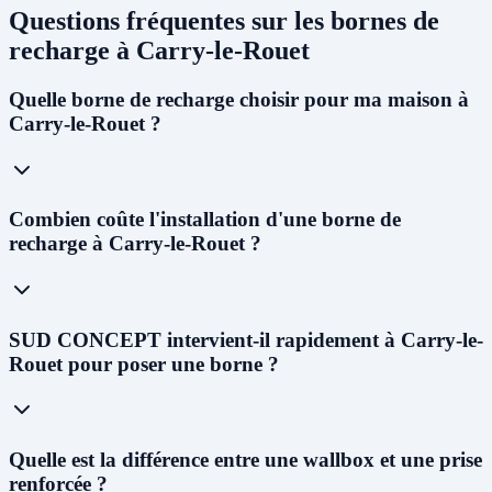
Questions fréquentes sur les bornes de
recharge à Carry-le-Rouet
Quelle borne de recharge choisir pour ma maison à
Carry-le-Rouet ?
Pour un usage résidentiel à Carry-le-Rouet, nous recommandons
Combien coûte l'installation d'une borne de
une
wallbox 7kW monophasée
pour la plupart des foyers. Si votre
recharge à Carry-le-Rouet ?
abonnement est triphasé, une borne
11kW
permettra de recharger un
véhicule en 3 à 4h. Le choix dépend de votre installation électrique -
notre technicien vous conseillera lors du diagnostic gratuit.
Le coût varie selon le type de borne : de
800 € à 1 500 €
pour une
SUD CONCEPT intervient-il rapidement à Carry-le-
wallbox résidentielle,
1 500 € à 3 000 €
pour une borne semi-rapide,
Rouet pour poser une borne ?
et
3 000 € à 8 000 €
pour une borne rapide professionnelle. Après le
crédit d'impôt (75%, max 500 €) et l'aide ADVENIR, le reste à
charge est considérablement réduit. Contactez-nous pour un devis
gratuit à Carry-le-Rouet.
Oui ! Notre
siège social est situé au 227 Allée Alfred Nobel à
Quelle est la différence entre une wallbox et une prise
Vedène
. Nous pouvons vous proposer un diagnostic électrique dans
renforcée ?