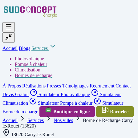
Accueil
Blogs
Services
Photovoltaïque
Pompe à chaleur
Climatisation
Bornes de recharge
À Propos
Réalisations
Presses
Témoignages
Recrutement
Contact
Devis Gratuit
Simulateur Photovoltaïque
Simulateur
Climatisation
Simulateur Pompe à chaleur
Simulateur
Borne de recharge
Boutique en ligne
Bornelec
Accueil
Services
Nos villes
Borne de Recharge Carry-
le-Rouet (13620)
13620 Carry-le-Rouet