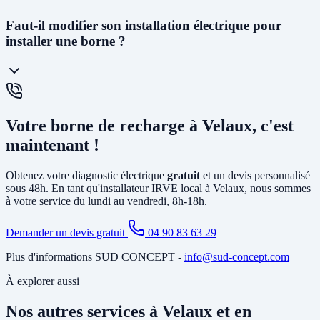
La
prise renforcée (Green'Up)
délivre 3,2kW et permet de
Faut-il modifier son installation électrique pour
recharger un véhicule en 12 à 20h. C'est la solution la plus
installer une borne ?
économique. La
wallbox
(7kW à 22kW) est beaucoup plus rapide
(3 à 8h), dotée de protections électroniques avancées, pilotable via
smartphone, et obligatoire pour certains types de véhicules. C'est la
solution recommandée pour un usage quotidien.
Cela dépend de votre installation existante. Dans la plupart des
maisons de Velaux, il faut au minimum
créer un circuit dédié
Votre borne de recharge à Velaux, c'est
depuis le tableau électrique et poser un disjoncteur différentiel
spécifique. Si votre abonnement est trop faible, il peut être
maintenant !
nécessaire d'
augmenter la puissance souscrite
. Notre diagnostic
gratuit identifie tous les travaux nécessaires avant l'installation.
Obtenez votre diagnostic électrique
gratuit
et un devis personnalisé
sous 48h. En tant qu'installateur IRVE local à Velaux, nous sommes
à votre service du lundi au vendredi, 8h-18h.
Demander un devis gratuit
04 90 83 63 29
Plus d'informations SUD CONCEPT -
info@sud-concept.com
À explorer aussi
Nos autres services à Velaux et en