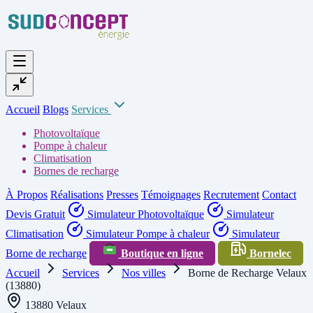
Accueil
Blogs
Services
Photovoltaïque
Pompe à chaleur
Climatisation
Bornes de recharge
À Propos
Réalisations
Presses
Témoignages
Recrutement
Contact
Devis Gratuit
Simulateur Photovoltaïque
Simulateur
Climatisation
Simulateur Pompe à chaleur
Simulateur
Borne de recharge
Boutique en ligne
Bornelec
Accueil
Services
Nos villes
Borne de Recharge Velaux
(13880)
13880 Velaux