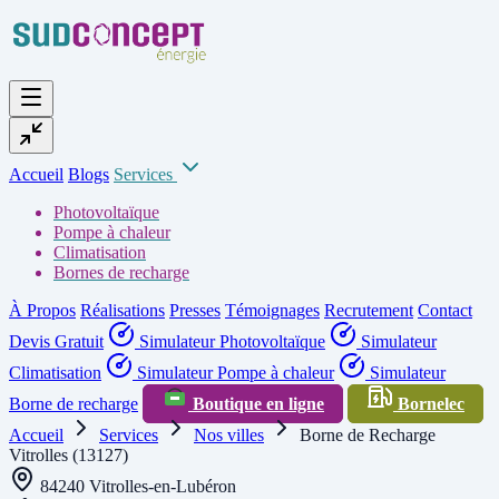
Accueil
Blogs
Services
Photovoltaïque
Pompe à chaleur
Climatisation
Bornes de recharge
À Propos
Réalisations
Presses
Témoignages
Recrutement
Contact
Devis Gratuit
Simulateur Photovoltaïque
Simulateur
Climatisation
Simulateur Pompe à chaleur
Simulateur
Borne de recharge
Boutique en ligne
Bornelec
Accueil
Services
Nos villes
Borne de Recharge
Vitrolles (13127)
84240 Vitrolles-en-Lubéron