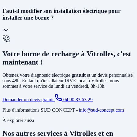
La
prise renforcée (Green'Up)
délivre 3,2kW et permet de
Faut-il modifier son installation électrique pour
recharger un véhicule en 12 à 20h. C'est la solution la plus
installer une borne ?
économique. La
wallbox
(7kW à 22kW) est beaucoup plus rapide
(3 à 8h), dotée de protections électroniques avancées, pilotable via
smartphone, et obligatoire pour certains types de véhicules. C'est la
solution recommandée pour un usage quotidien.
Cela dépend de votre installation existante. Dans la plupart des
maisons de Vitrolles, il faut au minimum
créer un circuit dédié
Votre borne de recharge à Vitrolles, c'est
depuis le tableau électrique et poser un disjoncteur différentiel
spécifique. Si votre abonnement est trop faible, il peut être
maintenant !
nécessaire d'
augmenter la puissance souscrite
. Notre diagnostic
gratuit identifie tous les travaux nécessaires avant l'installation.
Obtenez votre diagnostic électrique
gratuit
et un devis personnalisé
sous 48h. En tant qu'installateur IRVE local à Vitrolles, nous
sommes à votre service du lundi au vendredi, 8h-18h.
Demander un devis gratuit
04 90 83 63 29
Plus d'informations SUD CONCEPT -
info@sud-concept.com
À explorer aussi
Nos autres services à Vitrolles et en