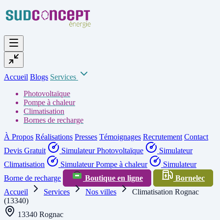
Accueil
Blogs
Services
Photovoltaïque
Pompe à chaleur
Climatisation
Bornes de recharge
À Propos
Réalisations
Presses
Témoignages
Recrutement
Contact
Devis Gratuit
Simulateur Photovoltaïque
Simulateur
Climatisation
Simulateur Pompe à chaleur
Simulateur
Borne de recharge
Boutique en ligne
Bornelec
Accueil
Services
Nos villes
Climatisation Rognac
(13340)
13340 Rognac