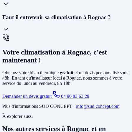
48 à 72h
et planifier l'installation généralement dans les 2 à 4
semaines. En cas d'urgence (panne avant l'été), nous faisons notre
maximum pour intervenir rapidement.
La
PAC air-air
(climatisation réversible) souffle directement de l'air
Faut-il entretenir sa climatisation à Rognac ?
chaud ou froid via des unités murales. Elle est idéale pour le
chauffage et la climatisation. La
PAC air-eau
chauffe l'eau d'un
circuit de chauffage (radiateurs ou plancher chauffant) et peut aussi
produire votre eau chaude sanitaire. Elle remplace avantageusement
Oui, un
entretien annuel est recommandé
(et obligatoire pour les
une chaudière gaz ou fioul et est éligible à MaPrimeRénov'.
systèmes contenant plus de 2 kg de fluide frigorigène). Nous
Votre climatisation à Rognac, c'est
proposons des
contrats de maintenance
à Rognac incluant le
nettoyage des filtres, la vérification du circuit frigorifique, le contrôle
maintenant !
des performances et la recharge éventuelle du fluide.
Obtenez votre bilan thermique
gratuit
et un devis personnalisé sous
48h. En tant qu'installateur local à Rognac, nous sommes à votre
service du lundi au vendredi, 8h-18h.
Demander un devis gratuit
04 90 83 63 29
Plus d'informations SUD CONCEPT -
info@sud-concept.com
À explorer aussi
Nos autres services à Rognac et en