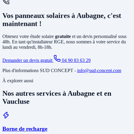
solution la plus rentable selon votre profil de consommation.
En général, non. L'installation photovoltaïque nécessite
principalement la pose d'un
onduleur
relié à votre tableau électrique
Vos panneaux solaires à Aubagne, c'est
existant et le tirage de câbles DC depuis la toiture. Si votre tableau
est ancien ou sous-dimensionné, une mise à jour partielle peut être
maintenant !
nécessaire. Notre étude gratuite à Aubagne identifie tous les travaux
annexes avant de vous soumettre le devis final.
Obtenez votre étude solaire
gratuite
et un devis personnalisé sous
48h. En tant qu'installateur RGE, nous sommes à votre service du
lundi au vendredi, 8h-18h.
Demander un devis gratuit
04 90 83 63 29
Plus d'informations SUD CONCEPT -
info@sud-concept.com
À explorer aussi
Nos autres services à Aubagne et en
Vaucluse
Borne de recharge