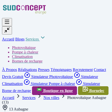
Accueil
Blogs
Services
Photovoltaïque
Pompe à chaleur
Climatisation
Bornes de recharge
À Propos
Réalisations
Presses
Témoignages
Recrutement
Contact
Devis Gratuit
Simulateur Photovoltaïque
Simulateur
Climatisation
Simulateur Pompe à chaleur
Simulateur
Borne de recharge
Boutique en ligne
Bornelec
Accueil
Services
Nos villes
Photovoltaïque Aubagne
(13)
13 Aubagne