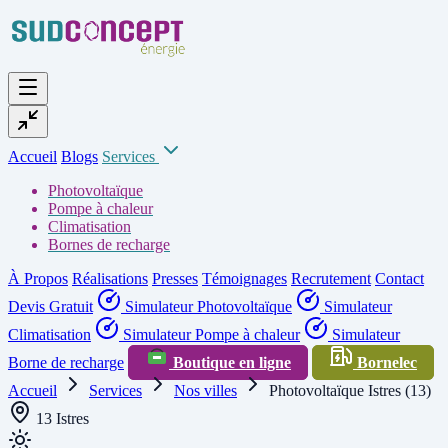
Accueil
Blogs
Services
Photovoltaïque
Pompe à chaleur
Climatisation
Bornes de recharge
À Propos
Réalisations
Presses
Témoignages
Recrutement
Contact
Devis Gratuit
Simulateur Photovoltaïque
Simulateur
Climatisation
Simulateur Pompe à chaleur
Simulateur
Borne de recharge
Boutique en ligne
Bornelec
Accueil
Services
Nos villes
Photovoltaïque Istres (13)
13 Istres