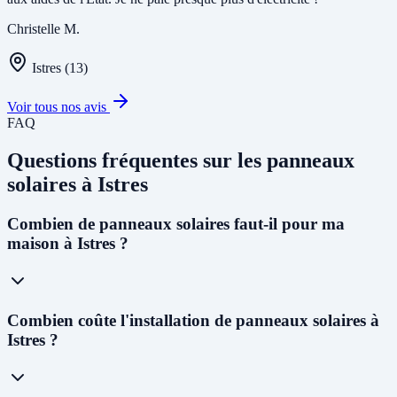
Christelle M.
Istres (13)
Voir tous nos avis
FAQ
Questions fréquentes sur les panneaux
solaires à Istres
Combien de panneaux solaires faut-il pour ma
maison à Istres ?
Pour une maison individuelle à Istres, nous recommandons en
Combien coûte l'installation de panneaux solaires à
général une installation de
3 kWc à 6 kWc
, soit 6 à 12 panneaux
Istres ?
monocristallins de 400 Wc. Ce dimensionnement couvre 80 à 90%
des besoins d'un foyer de 4 personnes. Le choix précis dépend de
votre consommation et de l'orientation de votre toiture - notre
technicien vous conseillera lors de l'étude gratuite.