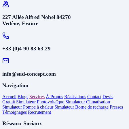
227 Allée Alfred Nobel 84270
Vedène, France
+33 (0)4 90 83 63 29
info@sud-concept.com
Navigation
Accueil
Blogs
Services
À Propos
Réalisations
Contact
Devis
Gratuit
Simulateur Photovoltaïque
Simulateur Climatisation
Simulateur Pompe à chaleur
Simulateur Borne de recharge
Presses
Témoignages
Recrutement
Réseaux Sociaux