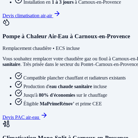
Installation en
1 à 3 jours
à Carnoux-en-Provence
Devis climatisation air-air
Pompe à Chaleur Air-Eau à Carnoux-en-Provence
Remplacement chaudière • ECS incluse
Vous souhaitez remplacer votre chaudière gaz ou fioul à Carnoux-en
sanitaire
. Très prisée dans le secteur du Pontet–Carnoux-en-Provence p
Compatible plancher chauffant et radiateurs existants
Production d'
eau chaude sanitaire
incluse
Jusqu'à
80% d'économies
sur le chauffage
Éligible
MaPrimeRénov'
et prime CEE
Devis PAC air-eau
Climatisation Mono-Split à Carnoux-en-Provence