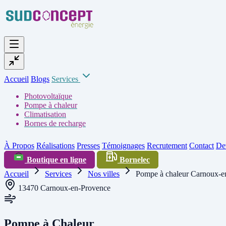
Accueil
Blogs
Services
Photovoltaïque
Pompe à chaleur
Climatisation
Bornes de recharge
À Propos
Réalisations
Presses
Témoignages
Recrutement
Contact
Dev
Boutique en ligne
Bornelec
Accueil
Services
Nos villes
Pompe à chaleur Carnoux-e
13470 Carnoux-en-Provence
Pompe à Chaleur