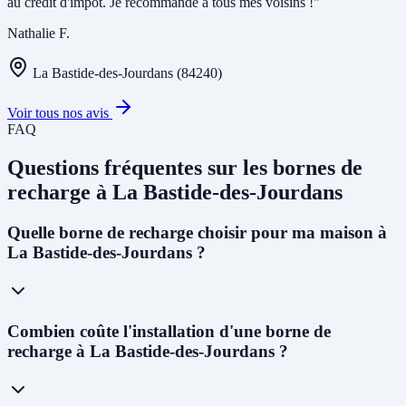
au crédit d'impôt. Je recommande à tous mes voisins !"
Nathalie F.
La Bastide-des-Jourdans (84240)
Voir tous nos avis
FAQ
Questions fréquentes sur les bornes de
recharge à La Bastide-des-Jourdans
Quelle borne de recharge choisir pour ma maison à
La Bastide-des-Jourdans ?
Pour un usage résidentiel à La Bastide-des-Jourdans, nous
Combien coûte l'installation d'une borne de
recommandons une
wallbox 7kW monophasée
pour la plupart des
recharge à La Bastide-des-Jourdans ?
foyers. Si votre abonnement est triphasé, une borne
11kW
permettra
de recharger un véhicule en 3 à 4h. Le choix dépend de votre
installation électrique - notre technicien vous conseillera lors du