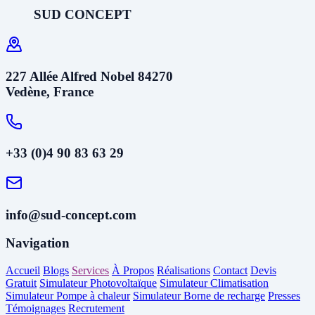
SUD CONCEPT
227 Allée Alfred Nobel 84270
Vedène, France
+33 (0)4 90 83 63 29
info@sud-concept.com
Navigation
Accueil
Blogs
Services
À Propos
Réalisations
Contact
Devis
Gratuit
Simulateur Photovoltaïque
Simulateur Climatisation
Simulateur Pompe à chaleur
Simulateur Borne de recharge
Presses
Témoignages
Recrutement