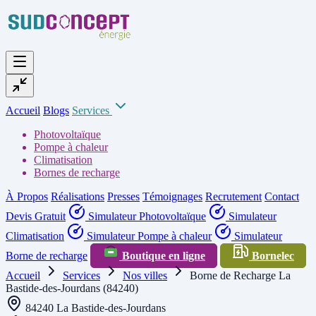
Accueil
Blogs
Services
Photovoltaïque
Pompe à chaleur
Climatisation
Bornes de recharge
À Propos
Réalisations
Presses
Témoignages
Recrutement
Contact
Devis Gratuit
Simulateur Photovoltaïque
Simulateur
Climatisation
Simulateur Pompe à chaleur
Simulateur
Borne de recharge
Boutique en ligne
Bornelec
Accueil
Services
Nos villes
Borne de Recharge La
Bastide-des-Jourdans (84240)
84240 La Bastide-des-Jourdans