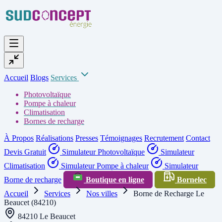
Accueil
Blogs
Services
Photovoltaïque
Pompe à chaleur
Climatisation
Bornes de recharge
À Propos
Réalisations
Presses
Témoignages
Recrutement
Contact
Devis Gratuit
Simulateur Photovoltaïque
Simulateur
Climatisation
Simulateur Pompe à chaleur
Simulateur
Borne de recharge
Boutique en ligne
Bornelec
Accueil
Services
Nos villes
Borne de Recharge Le
Beaucet (84210)
84210 Le Beaucet