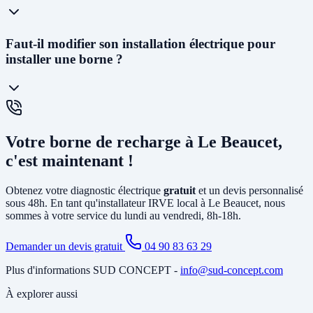
suivant l'acceptation du devis.
La
prise renforcée (Green'Up)
délivre 3,2kW et permet de
Faut-il modifier son installation électrique pour
recharger un véhicule en 12 à 20h. C'est la solution la plus
installer une borne ?
économique. La
wallbox
(7kW à 22kW) est beaucoup plus rapide
(3 à 8h), dotée de protections électroniques avancées, pilotable via
smartphone, et obligatoire pour certains types de véhicules. C'est la
solution recommandée pour un usage quotidien.
Cela dépend de votre installation existante. Dans la plupart des
maisons de Le Beaucet, il faut au minimum
créer un circuit dédié
Votre borne de recharge à Le Beaucet,
depuis le tableau électrique et poser un disjoncteur différentiel
spécifique. Si votre abonnement est trop faible, il peut être
c'est maintenant !
nécessaire d'
augmenter la puissance souscrite
. Notre diagnostic
gratuit identifie tous les travaux nécessaires avant l'installation.
Obtenez votre diagnostic électrique
gratuit
et un devis personnalisé
sous 48h. En tant qu'installateur IRVE local à Le Beaucet, nous
sommes à votre service du lundi au vendredi, 8h-18h.
Demander un devis gratuit
04 90 83 63 29
Plus d'informations SUD CONCEPT -
info@sud-concept.com
À explorer aussi