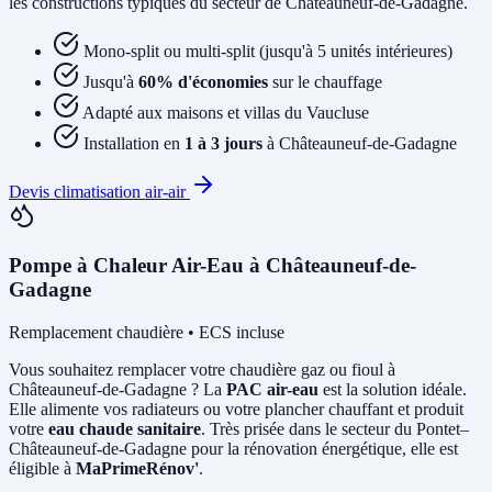
les constructions typiques du secteur de Châteauneuf-de-Gadagne.
Mono-split ou multi-split (jusqu'à 5 unités intérieures)
Jusqu'à
60% d'économies
sur le chauffage
Adapté aux maisons et villas du Vaucluse
Installation en
1 à 3 jours
à Châteauneuf-de-Gadagne
Devis climatisation air-air
Pompe à Chaleur Air-Eau à Châteauneuf-de-
Gadagne
Remplacement chaudière • ECS incluse
Vous souhaitez remplacer votre chaudière gaz ou fioul à
Châteauneuf-de-Gadagne ? La
PAC air-eau
est la solution idéale.
Elle alimente vos radiateurs ou votre plancher chauffant et produit
votre
eau chaude sanitaire
. Très prisée dans le secteur du Pontet–
Châteauneuf-de-Gadagne pour la rénovation énergétique, elle est
éligible à
MaPrimeRénov'
.