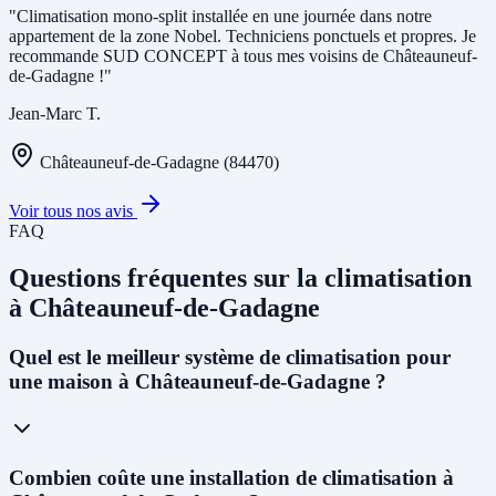
"Climatisation mono-split installée en une journée dans notre
appartement de la zone Nobel. Techniciens ponctuels et propres. Je
recommande SUD CONCEPT à tous mes voisins de Châteauneuf-
de-Gadagne !"
Jean-Marc T.
Châteauneuf-de-Gadagne (84470)
Voir tous nos avis
FAQ
Questions fréquentes sur la climatisation
à Châteauneuf-de-Gadagne
Quel est le meilleur système de climatisation pour
une maison à Châteauneuf-de-Gadagne ?
À Châteauneuf-de-Gadagne, avec le
climat méditerranéen et les
Combien coûte une installation de climatisation à
étés chauds
(dépassant souvent 35°C), nous recommandons une