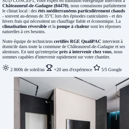
SUD CONCEPT, votre expert en transition énergétique intervient à
Châteauneuf-de-Gadagne (84470)
, nous connaissons parfaitement
le climat local : des
étés méditerranéens particulièrement chauds
- souvent au-dessus de 35°C lors des épisodes caniculaires - et des
hivers frais qui nécessitent un chauffage fiable et économique. La
climatisation réversible
et la
pompe à chaleur
sont les réponses
naturelles à ces besoins.
Notre équipe de techniciens
certifiés RGE QualiPAC
intervient à
domicile dans toute la commune de Châteauneuf-de-Gadagne et ses
alentours. En tant qu'entreprise
près à intervenir chez vous
, nous
sommes capables d'intervenir rapidement sur votre chantier.
2 800h de soleil/an
+20 ans d'expérience
5/5 Google