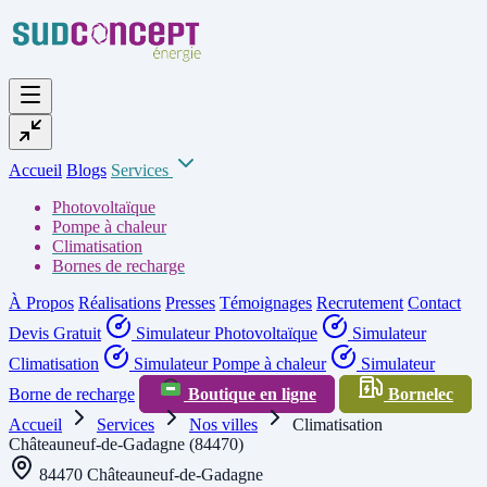
Accueil
Blogs
Services
Photovoltaïque
Pompe à chaleur
Climatisation
Bornes de recharge
À Propos
Réalisations
Presses
Témoignages
Recrutement
Contact
Devis Gratuit
Simulateur Photovoltaïque
Simulateur
Climatisation
Simulateur Pompe à chaleur
Simulateur
Borne de recharge
Boutique en ligne
Bornelec
Accueil
Services
Nos villes
Climatisation
Châteauneuf-de-Gadagne (84470)
84470 Châteauneuf-de-Gadagne