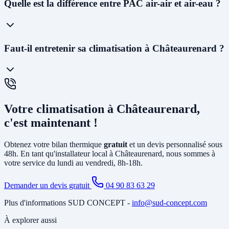
Oui ! Notre
siège social est situé au 227 Allée Alfred Nobel à
Quelle est la différence entre PAC air-air et air-eau ?
Vedène
. Nous pouvons vous proposer une visite technique dans les
48 à 72h
et planifier l'installation généralement dans les 2 à 4
semaines. En cas d'urgence (panne avant l'été), nous faisons notre
maximum pour intervenir rapidement.
La
PAC air-air
(climatisation réversible) souffle directement de l'air
Faut-il entretenir sa climatisation à Châteaurenard ?
chaud ou froid via des unités murales. Elle est idéale pour le
chauffage et la climatisation. La
PAC air-eau
chauffe l'eau d'un
circuit de chauffage (radiateurs ou plancher chauffant) et peut aussi
produire votre eau chaude sanitaire. Elle remplace avantageusement
Oui, un
entretien annuel est recommandé
(et obligatoire pour les
une chaudière gaz ou fioul et est éligible à MaPrimeRénov'.
systèmes contenant plus de 2 kg de fluide frigorigène). Nous
Votre climatisation à Châteaurenard,
proposons des
contrats de maintenance
à Châteaurenard incluant
le nettoyage des filtres, la vérification du circuit frigorifique, le
c'est maintenant !
contrôle des performances et la recharge éventuelle du fluide.
Obtenez votre bilan thermique
gratuit
et un devis personnalisé sous
48h. En tant qu'installateur local à Châteaurenard, nous sommes à
votre service du lundi au vendredi, 8h-18h.
Demander un devis gratuit
04 90 83 63 29
Plus d'informations SUD CONCEPT -
info@sud-concept.com
À explorer aussi