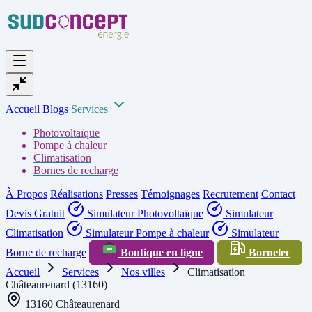
Accueil
Blogs
Services
Photovoltaïque
Pompe à chaleur
Climatisation
Bornes de recharge
À Propos
Réalisations
Presses
Témoignages
Recrutement
Contact
Devis Gratuit
Simulateur Photovoltaïque
Simulateur
Climatisation
Simulateur Pompe à chaleur
Simulateur
Borne de recharge
Boutique en ligne
Bornelec
Accueil
Services
Nos villes
Climatisation
Châteaurenard (13160)
13160 Châteaurenard