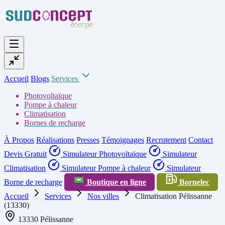
Accueil
Blogs
Services
Photovoltaïque
Pompe à chaleur
Climatisation
Bornes de recharge
À Propos
Réalisations
Presses
Témoignages
Recrutement
Contact
Devis Gratuit
Simulateur Photovoltaïque
Simulateur
Climatisation
Simulateur Pompe à chaleur
Simulateur
Borne de recharge
Boutique en ligne
Bornelec
Accueil
Services
Nos villes
Climatisation Pélissanne
(13330)
13330 Pélissanne