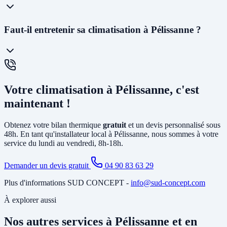
48 à 72h
et planifier l'installation généralement dans les 2 à 4
semaines. En cas d'urgence (panne avant l'été), nous faisons notre
maximum pour intervenir rapidement.
La
PAC air-air
(climatisation réversible) souffle directement de l'air
Faut-il entretenir sa climatisation à Pélissanne ?
chaud ou froid via des unités murales. Elle est idéale pour le
chauffage et la climatisation. La
PAC air-eau
chauffe l'eau d'un
circuit de chauffage (radiateurs ou plancher chauffant) et peut aussi
produire votre eau chaude sanitaire. Elle remplace avantageusement
Oui, un
entretien annuel est recommandé
(et obligatoire pour les
une chaudière gaz ou fioul et est éligible à MaPrimeRénov'.
systèmes contenant plus de 2 kg de fluide frigorigène). Nous
Votre climatisation à Pélissanne, c'est
proposons des
contrats de maintenance
à Pélissanne incluant le
nettoyage des filtres, la vérification du circuit frigorifique, le contrôle
maintenant !
des performances et la recharge éventuelle du fluide.
Obtenez votre bilan thermique
gratuit
et un devis personnalisé sous
48h. En tant qu'installateur local à Pélissanne, nous sommes à votre
service du lundi au vendredi, 8h-18h.
Demander un devis gratuit
04 90 83 63 29
Plus d'informations SUD CONCEPT -
info@sud-concept.com
À explorer aussi
Nos autres services à Pélissanne et en