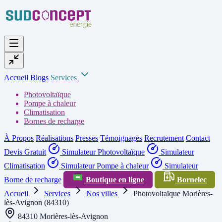
Accueil
Blogs
Services
Photovoltaïque
Pompe à chaleur
Climatisation
Bornes de recharge
À Propos
Réalisations
Presses
Témoignages
Recrutement
Contact
Devis Gratuit
Simulateur Photovoltaïque
Simulateur
Climatisation
Simulateur Pompe à chaleur
Simulateur
Borne de recharge
Boutique en ligne
Bornelec
Accueil
Services
Nos villes
Photovoltaïque Morières-
lès-Avignon (84310)
84310 Morières-lès-Avignon