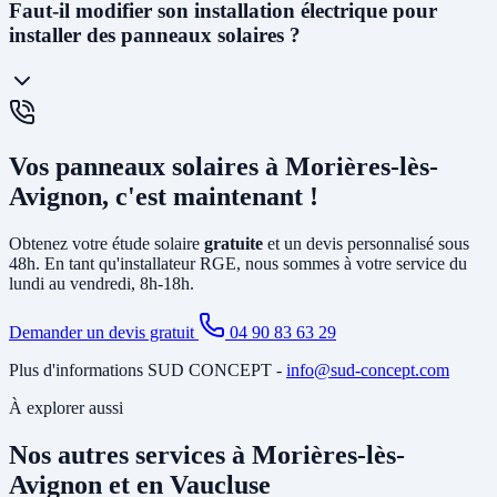
En
autoconsommation totale
, toute l'énergie produite est
Faut-il modifier son installation électrique pour
consommée ou stockée dans une batterie - aucune injection sur le
installer des panneaux solaires ?
réseau. En
autoconsommation avec vente du surplus
, l'énergie
non consommée est revendue à EDF à un tarif garanti 20 ans
(environ 6 à 13 cts€/kWh selon la puissance). La vente en totalité
(sans consommer) est également possible. Nous vous conseillons la
solution la plus rentable selon votre profil de consommation.
En général, non. L'installation photovoltaïque nécessite
principalement la pose d'un
onduleur
relié à votre tableau électrique
Vos panneaux solaires à Morières-lès-
existant et le tirage de câbles DC depuis la toiture. Si votre tableau
est ancien ou sous-dimensionné, une mise à jour partielle peut être
Avignon, c'est maintenant !
nécessaire. Notre étude gratuite à Morières-lès-Avignon identifie
tous les travaux annexes avant de vous soumettre le devis final.
Obtenez votre étude solaire
gratuite
et un devis personnalisé sous
48h. En tant qu'installateur RGE, nous sommes à votre service du
lundi au vendredi, 8h-18h.
Demander un devis gratuit
04 90 83 63 29
Plus d'informations SUD CONCEPT -
info@sud-concept.com
À explorer aussi
Nos autres services à Morières-lès-
Avignon et en Vaucluse