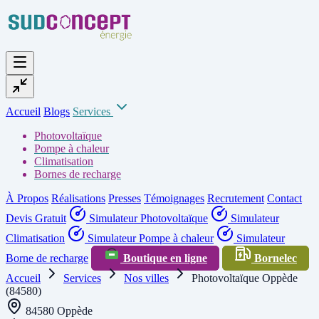
Accueil
Blogs
Services
Photovoltaïque
Pompe à chaleur
Climatisation
Bornes de recharge
À Propos
Réalisations
Presses
Témoignages
Recrutement
Contact
Devis Gratuit
Simulateur Photovoltaïque
Simulateur
Climatisation
Simulateur Pompe à chaleur
Simulateur
Borne de recharge
Boutique en ligne
Bornelec
Accueil
Services
Nos villes
Photovoltaïque Oppède
(84580)
84580 Oppède