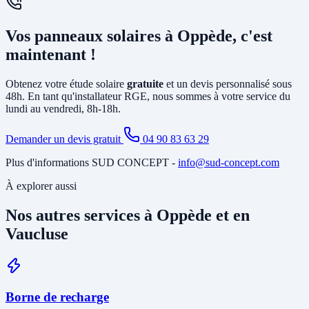
solution la plus rentable selon votre profil de consommation.
En général, non. L'installation photovoltaïque nécessite
principalement la pose d'un
onduleur
relié à votre tableau électrique
Vos panneaux solaires à Oppède, c'est
existant et le tirage de câbles DC depuis la toiture. Si votre tableau
est ancien ou sous-dimensionné, une mise à jour partielle peut être
maintenant !
nécessaire. Notre étude gratuite à Oppède identifie tous les travaux
annexes avant de vous soumettre le devis final.
Obtenez votre étude solaire
gratuite
et un devis personnalisé sous
48h. En tant qu'installateur RGE, nous sommes à votre service du
lundi au vendredi, 8h-18h.
Demander un devis gratuit
04 90 83 63 29
Plus d'informations SUD CONCEPT -
info@sud-concept.com
À explorer aussi
Nos autres services à Oppède et en
Vaucluse
Borne de recharge