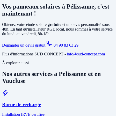
principalement la pose d'un
onduleur
relié à votre tableau électrique
Vos panneaux solaires à Pélissanne, c'est
existant et le tirage de câbles DC depuis la toiture. Si votre tableau
est ancien ou sous-dimensionné, une mise à jour partielle peut être
maintenant !
nécessaire. Notre étude gratuite à Pélissanne identifie tous les
travaux annexes avant de vous soumettre le devis final.
Obtenez votre étude solaire
gratuite
et un devis personnalisé sous
48h. En tant qu'installateur RGE local, nous sommes à votre service
du lundi au vendredi, 8h-18h.
Demander un devis gratuit
04 90 83 63 29
Plus d'informations SUD CONCEPT -
info@sud-concept.com
À explorer aussi
Nos autres services à Pélissanne et en
Vaucluse
Borne de recharge
Installation IRVE certifiée