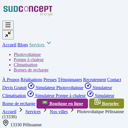
Accueil
Blogs
Services
Photovoltaïque
Pompe à chaleur
Climatisation
Bornes de recharge
À Propos
Réalisations
Presses
Témoignages
Recrutement
Contact
Devis Gratuit
Simulateur Photovoltaïque
Simulateur
Climatisation
Simulateur Pompe à chaleur
Simulateur
Borne de recharge
Boutique en ligne
Bornelec
Accueil
Services
Nos villes
Photovoltaïque Pélissanne
(13330)
13330 Pélissanne