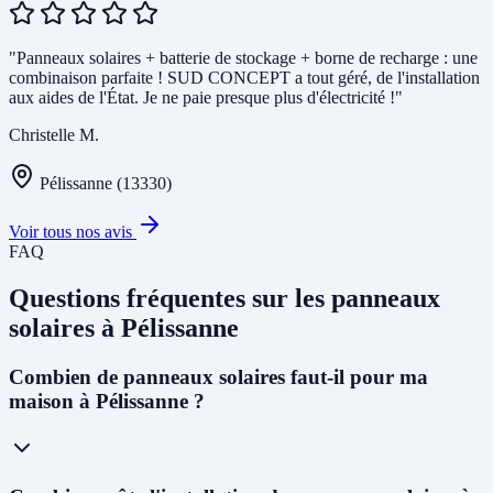
"Panneaux solaires + batterie de stockage + borne de recharge : une
combinaison parfaite ! SUD CONCEPT a tout géré, de l'installation
aux aides de l'État. Je ne paie presque plus d'électricité !"
Christelle M.
Pélissanne (13330)
Voir tous nos avis
FAQ
Questions fréquentes sur les panneaux
solaires à Pélissanne
Combien de panneaux solaires faut-il pour ma
maison à Pélissanne ?
Pour une maison individuelle à Pélissanne, nous recommandons en