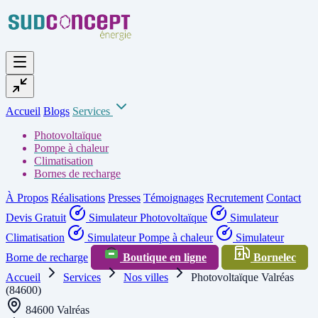
Accueil
Blogs
Services
Photovoltaïque
Pompe à chaleur
Climatisation
Bornes de recharge
À Propos
Réalisations
Presses
Témoignages
Recrutement
Contact
Devis Gratuit
Simulateur Photovoltaïque
Simulateur
Climatisation
Simulateur Pompe à chaleur
Simulateur
Borne de recharge
Boutique en ligne
Bornelec
Accueil
Services
Nos villes
Photovoltaïque Valréas
(84600)
84600 Valréas