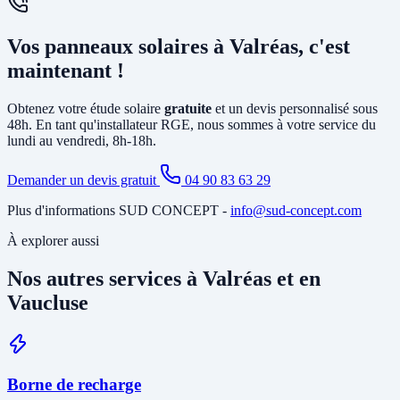
solution la plus rentable selon votre profil de consommation.
En général, non. L'installation photovoltaïque nécessite
principalement la pose d'un
onduleur
relié à votre tableau électrique
Vos panneaux solaires à Valréas, c'est
existant et le tirage de câbles DC depuis la toiture. Si votre tableau
est ancien ou sous-dimensionné, une mise à jour partielle peut être
maintenant !
nécessaire. Notre étude gratuite à Valréas identifie tous les travaux
annexes avant de vous soumettre le devis final.
Obtenez votre étude solaire
gratuite
et un devis personnalisé sous
48h. En tant qu'installateur RGE, nous sommes à votre service du
lundi au vendredi, 8h-18h.
Demander un devis gratuit
04 90 83 63 29
Plus d'informations SUD CONCEPT -
info@sud-concept.com
À explorer aussi
Nos autres services à Valréas et en
Vaucluse
Borne de recharge