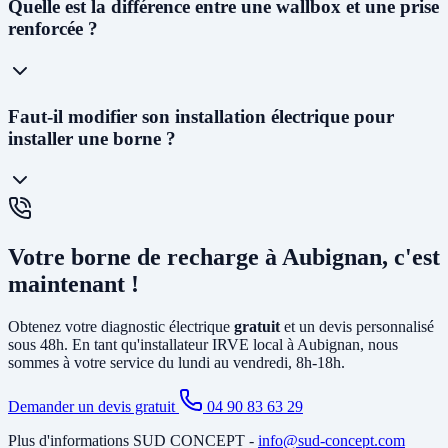
Oui ! Notre
siège social est situé au 227 Allée Alfred Nobel à
Quelle est la différence entre une wallbox et une prise
Vedène
. Nous pouvons vous proposer un diagnostic électrique dans
renforcée ?
les
48 à 72h
et planifier l'installation généralement dans la semaine
suivant l'acceptation du devis.
La
prise renforcée (Green'Up)
délivre 3,2kW et permet de
Faut-il modifier son installation électrique pour
recharger un véhicule en 12 à 20h. C'est la solution la plus
installer une borne ?
économique. La
wallbox
(7kW à 22kW) est beaucoup plus rapide
(3 à 8h), dotée de protections électroniques avancées, pilotable via
smartphone, et obligatoire pour certains types de véhicules. C'est la
solution recommandée pour un usage quotidien.
Cela dépend de votre installation existante. Dans la plupart des
maisons d'Aubignan, il faut au minimum
créer un circuit dédié
Votre borne de recharge à Aubignan, c'est
depuis le tableau électrique et poser un disjoncteur différentiel
spécifique. Si votre abonnement est trop faible, il peut être
maintenant !
nécessaire d'
augmenter la puissance souscrite
. Notre diagnostic
gratuit identifie tous les travaux nécessaires avant l'installation.
Obtenez votre diagnostic électrique
gratuit
et un devis personnalisé
sous 48h. En tant qu'installateur IRVE local à Aubignan, nous
sommes à votre service du lundi au vendredi, 8h-18h.
Demander un devis gratuit
04 90 83 63 29
Plus d'informations SUD CONCEPT -
info@sud-concept.com