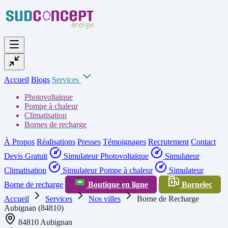
Accueil
Blogs
Services
Photovoltaïque
Pompe à chaleur
Climatisation
Bornes de recharge
À Propos
Réalisations
Presses
Témoignages
Recrutement
Contact
Devis Gratuit
Simulateur Photovoltaïque
Simulateur
Climatisation
Simulateur Pompe à chaleur
Simulateur
Borne de recharge
Boutique en ligne
Bornelec
Accueil
Services
Nos villes
Borne de Recharge
Aubignan (84810)
84810 Aubignan