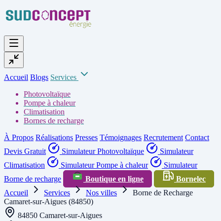
Accueil
Blogs
Services
Photovoltaïque
Pompe à chaleur
Climatisation
Bornes de recharge
À Propos
Réalisations
Presses
Témoignages
Recrutement
Contact
Devis Gratuit
Simulateur Photovoltaïque
Simulateur
Climatisation
Simulateur Pompe à chaleur
Simulateur
Borne de recharge
Boutique en ligne
Bornelec
Accueil
Services
Nos villes
Borne de Recharge
Camaret-sur-Aigues (84850)
84850 Camaret-sur-Aigues