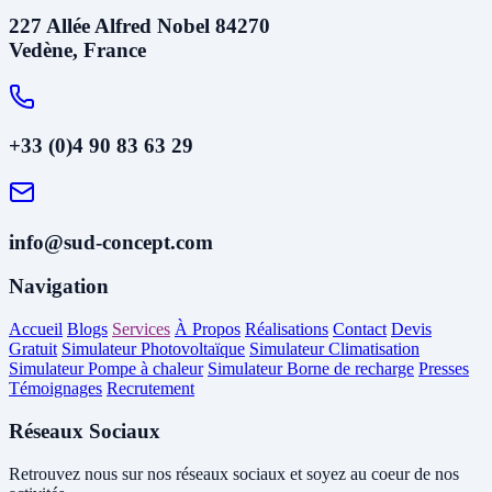
227 Allée Alfred Nobel 84270
Vedène, France
+33 (0)4 90 83 63 29
info@sud-concept.com
Navigation
Accueil
Blogs
Services
À Propos
Réalisations
Contact
Devis
Gratuit
Simulateur Photovoltaïque
Simulateur Climatisation
Simulateur Pompe à chaleur
Simulateur Borne de recharge
Presses
Témoignages
Recrutement
Réseaux Sociaux
Retrouvez nous sur nos réseaux sociaux et soyez au coeur de nos