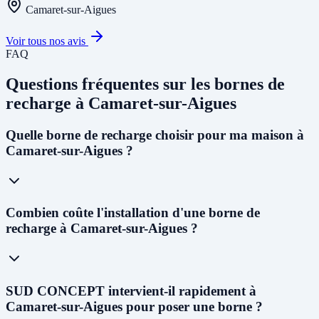
Camaret-sur-Aigues
Voir tous nos avis
FAQ
Questions fréquentes sur les bornes de
recharge à Camaret-sur-Aigues
Quelle borne de recharge choisir pour ma maison à
Camaret-sur-Aigues ?
Pour un usage résidentiel à Camaret-sur-Aigues, nous
Combien coûte l'installation d'une borne de
recommandons une
wallbox 7kW monophasée
pour la plupart des
recharge à Camaret-sur-Aigues ?
foyers. Si votre abonnement est triphasé, une borne
11kW
permettra
de recharger un véhicule en 3 à 4h. Le choix dépend de votre
installation électrique - notre technicien vous conseillera lors du
diagnostic gratuit.
Le coût varie selon le type de borne : de
800 € à 1 500 €
pour une
SUD CONCEPT intervient-il rapidement à
wallbox résidentielle,
1 500 € à 3 000 €
pour une borne semi-rapide,
Camaret-sur-Aigues pour poser une borne ?
et
3 000 € à 8 000 €
pour une borne rapide professionnelle. Après le