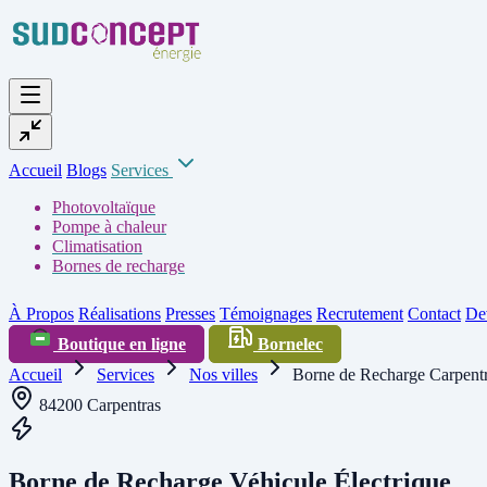
Accueil
Blogs
Services
Photovoltaïque
Pompe à chaleur
Climatisation
Bornes de recharge
À Propos
Réalisations
Presses
Témoignages
Recrutement
Contact
Dev
Boutique en ligne
Bornelec
Accueil
Services
Nos villes
Borne de Recharge Carpent
84200 Carpentras
Borne de Recharge Véhicule Électrique