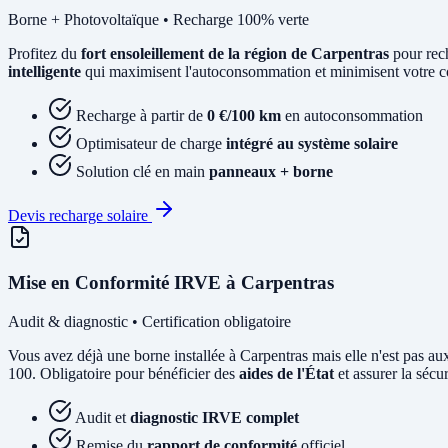
Borne + Photovoltaïque • Recharge 100% verte
Profitez du
fort ensoleillement de la région de Carpentras
pour rec
intelligente
qui maximisent l'autoconsommation et minimisent votre coû
Recharge à partir de
0 €/100 km
en autoconsommation
Optimisateur de charge
intégré au système solaire
Solution clé en main
panneaux + borne
Devis recharge solaire
Mise en Conformité IRVE à Carpentras
Audit & diagnostic • Certification obligatoire
Vous avez déjà une borne installée à Carpentras mais elle n'est pas
100. Obligatoire pour bénéficier des
aides de l'État
et assurer la sécur
Audit et
diagnostic IRVE complet
Remise du
rapport de conformité
officiel