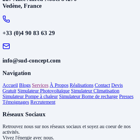
Vedène, France
+33 (0)4 90 83 63 29
info@sud-concept.com
Navigation
Accueil
Blogs
Services
À Propos
Réalisations
Contact
Devis
Gratuit
Simulateur Photovoltaïque
Simulateur Climatisation
Simulateur Pompe à chaleur
Simulateur Borne de recharge
Presses
Témoignages
Recrutement
Réseaux Sociaux
Retrouvez nous sur nos réseaux sociaux et soyez au coeur de nos
activités.
Vivez l'énergie avec nous.