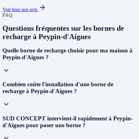
Voir tous nos avis
FAQ
Questions fréquentes sur les bornes de
recharge à Peypin-d'Aigues
Quelle borne de recharge choisir pour ma maison à
Peypin-d'Aigues ?
Pour un usage résidentiel à Peypin-d'Aigues, nous recommandons
Combien coûte l'installation d'une borne de
une
wallbox 7kW monophasée
pour la plupart des foyers. Si votre
recharge à Peypin-d'Aigues ?
abonnement est triphasé, une borne
11kW
permettra de recharger un
véhicule en 3 à 4h. Le choix dépend de votre installation électrique -
notre technicien vous conseillera lors du diagnostic gratuit.
Le coût varie selon le type de borne : de
800 € à 1 500 €
pour une
SUD CONCEPT intervient-il rapidement à Peypin-
wallbox résidentielle,
1 500 € à 3 000 €
pour une borne semi-rapide,
d'Aigues pour poser une borne ?
et
3 000 € à 8 000 €
pour une borne rapide professionnelle. Après le
crédit d'impôt (75%, max 500 €) et l'aide ADVENIR, le reste à