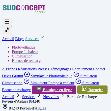
Accueil
Blogs
Services
Photovoltaïque
Pompe à chaleur
Climatisation
Bornes de recharge
À Propos
Réalisations
Presses
Témoignages
Recrutement
Contact
Devis Gratuit
Simulateur Photovoltaïque
Simulateur
Climatisation
Simulateur Pompe à chaleur
Simulateur
Borne de recharge
Boutique en ligne
Bornelec
Accueil
Services
Nos villes
Borne de Recharge
Peypin-d'Aigues (84240)
84240 Peypin-d'Aigues