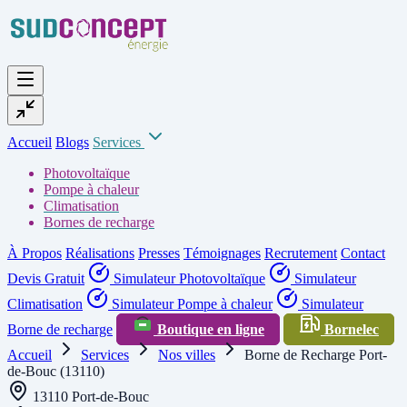
Accueil
Blogs
Services
Photovoltaïque
Pompe à chaleur
Climatisation
Bornes de recharge
À Propos
Réalisations
Presses
Témoignages
Recrutement
Contact
Devis Gratuit
Simulateur Photovoltaïque
Simulateur
Climatisation
Simulateur Pompe à chaleur
Simulateur
Borne de recharge
Boutique en ligne
Bornelec
Accueil
Services
Nos villes
Borne de Recharge Port-
de-Bouc (13110)
13110 Port-de-Bouc