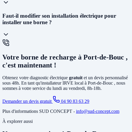
La
prise renforcée (Green'Up)
délivre 3,2kW et permet de
Faut-il modifier son installation électrique pour
recharger un véhicule en 12 à 20h. C'est la solution la plus
installer une borne ?
économique. La
wallbox
(7kW à 22kW) est beaucoup plus rapide
(3 à 8h), dotée de protections électroniques avancées, pilotable via
smartphone, et obligatoire pour certains types de véhicules. C'est la
solution recommandée pour un usage quotidien.
Cela dépend de votre installation existante. Dans la plupart des
maisons de Port-de-Bouc , il faut au minimum
créer un circuit
Votre borne de recharge à Port-de-Bouc ,
dédié
depuis le tableau électrique et poser un disjoncteur différentiel
spécifique. Si votre abonnement est trop faible, il peut être
c'est maintenant !
nécessaire d'
augmenter la puissance souscrite
. Notre diagnostic
gratuit identifie tous les travaux nécessaires avant l'installation.
Obtenez votre diagnostic électrique
gratuit
et un devis personnalisé
sous 48h. En tant qu'installateur IRVE local à Port-de-Bouc , nous
sommes à votre service du lundi au vendredi, 8h-18h.
Demander un devis gratuit
04 90 83 63 29
Plus d'informations SUD CONCEPT -
info@sud-concept.com
À explorer aussi