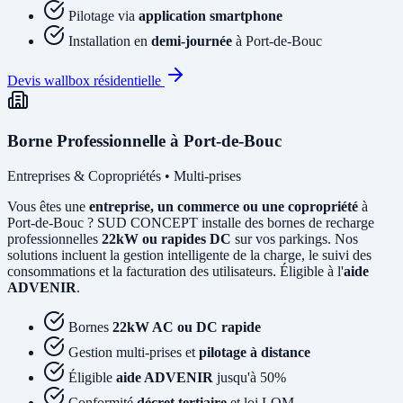
Pilotage via
application smartphone
Installation en
demi-journée
à Port-de-Bouc
Devis wallbox résidentielle
Borne Professionnelle à Port-de-Bouc
Entreprises & Copropriétés • Multi-prises
Vous êtes une
entreprise, un commerce ou une copropriété
à
Port-de-Bouc ? SUD CONCEPT installe des bornes de recharge
professionnelles
22kW ou rapides DC
sur vos parkings. Nos
solutions incluent la gestion intelligente de la charge, le suivi des
consommations et la facturation des utilisateurs. Éligible à l'
aide
ADVENIR
.
Bornes
22kW AC ou DC rapide
Gestion multi-prises et
pilotage à distance
Éligible
aide ADVENIR
jusqu'à 50%
Conformité
décret tertiaire
et loi LOM