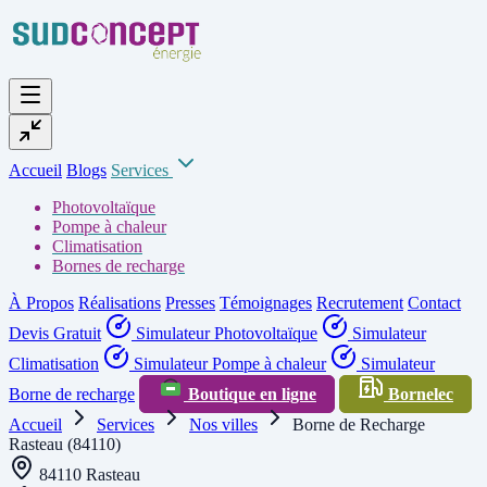
Accueil
Blogs
Services
Photovoltaïque
Pompe à chaleur
Climatisation
Bornes de recharge
À Propos
Réalisations
Presses
Témoignages
Recrutement
Contact
Devis Gratuit
Simulateur Photovoltaïque
Simulateur
Climatisation
Simulateur Pompe à chaleur
Simulateur
Borne de recharge
Boutique en ligne
Bornelec
Accueil
Services
Nos villes
Borne de Recharge
Rasteau (84110)
84110 Rasteau