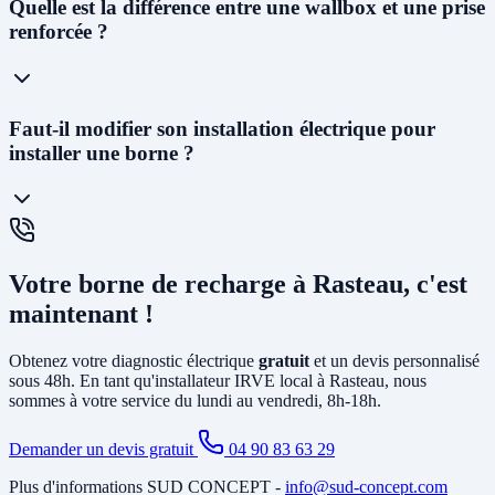
Oui ! Notre
siège social est situé au 227 Allée Alfred Nobel à
Quelle est la différence entre une wallbox et une prise
Vedène
. Nous pouvons vous proposer un diagnostic électrique dans
renforcée ?
les
48 à 72h
et planifier l'installation généralement dans la semaine
suivant l'acceptation du devis.
La
prise renforcée (Green'Up)
délivre 3,2kW et permet de
Faut-il modifier son installation électrique pour
recharger un véhicule en 12 à 20h. C'est la solution la plus
installer une borne ?
économique. La
wallbox
(7kW à 22kW) est beaucoup plus rapide
(3 à 8h), dotée de protections électroniques avancées, pilotable via
smartphone, et obligatoire pour certains types de véhicules. C'est la
solution recommandée pour un usage quotidien.
Cela dépend de votre installation existante. Dans la plupart des
maisons de Rasteau, il faut au minimum
créer un circuit dédié
Votre borne de recharge à Rasteau, c'est
depuis le tableau électrique et poser un disjoncteur différentiel
spécifique. Si votre abonnement est trop faible, il peut être
maintenant !
nécessaire d'
augmenter la puissance souscrite
. Notre diagnostic
gratuit identifie tous les travaux nécessaires avant l'installation.
Obtenez votre diagnostic électrique
gratuit
et un devis personnalisé
sous 48h. En tant qu'installateur IRVE local à Rasteau, nous
sommes à votre service du lundi au vendredi, 8h-18h.
Demander un devis gratuit
04 90 83 63 29
Plus d'informations SUD CONCEPT -
info@sud-concept.com