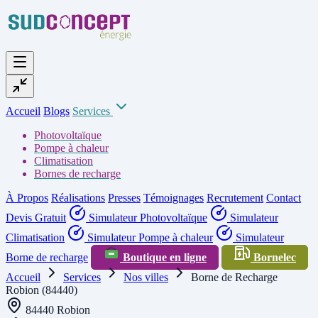
Accueil
Blogs
Services
Photovoltaïque
Pompe à chaleur
Climatisation
Bornes de recharge
À Propos
Réalisations
Presses
Témoignages
Recrutement
Contact
Devis Gratuit
Simulateur Photovoltaïque
Simulateur
Climatisation
Simulateur Pompe à chaleur
Simulateur
Borne de recharge
Boutique en ligne
Bornelec
Accueil
Services
Nos villes
Borne de Recharge
Robion (84440)
84440 Robion