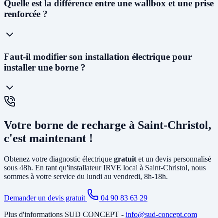
Oui ! Notre
siège social est situé au 227 Allée Alfred Nobel à
Quelle est la différence entre une wallbox et une prise
Vedène
. Nous pouvons vous proposer un diagnostic électrique dans
renforcée ?
les
48 à 72h
et planifier l'installation généralement dans la semaine
suivant l'acceptation du devis.
La
prise renforcée (Green'Up)
délivre 3,2kW et permet de
Faut-il modifier son installation électrique pour
recharger un véhicule en 12 à 20h. C'est la solution la plus
installer une borne ?
économique. La
wallbox
(7kW à 22kW) est beaucoup plus rapide
(3 à 8h), dotée de protections électroniques avancées, pilotable via
smartphone, et obligatoire pour certains types de véhicules. C'est la
solution recommandée pour un usage quotidien.
Cela dépend de votre installation existante. Dans la plupart des
maisons de Saint-Christol, il faut au minimum
créer un circuit
Votre borne de recharge à Saint-Christol,
dédié
depuis le tableau électrique et poser un disjoncteur différentiel
spécifique. Si votre abonnement est trop faible, il peut être
c'est maintenant !
nécessaire d'
augmenter la puissance souscrite
. Notre diagnostic
gratuit identifie tous les travaux nécessaires avant l'installation.
Obtenez votre diagnostic électrique
gratuit
et un devis personnalisé
sous 48h. En tant qu'installateur IRVE local à Saint-Christol, nous
sommes à votre service du lundi au vendredi, 8h-18h.
Demander un devis gratuit
04 90 83 63 29
Plus d'informations SUD CONCEPT -
info@sud-concept.com