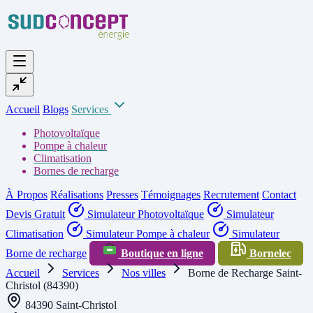
Accueil
Blogs
Services
Photovoltaïque
Pompe à chaleur
Climatisation
Bornes de recharge
À Propos
Réalisations
Presses
Témoignages
Recrutement
Contact
Devis Gratuit
Simulateur Photovoltaïque
Simulateur
Climatisation
Simulateur Pompe à chaleur
Simulateur
Borne de recharge
Boutique en ligne
Bornelec
Accueil
Services
Nos villes
Borne de Recharge Saint-
Christol (84390)
84390 Saint-Christol