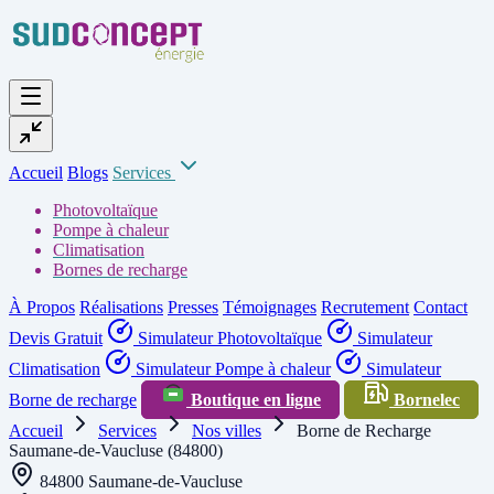
Accueil
Blogs
Services
Photovoltaïque
Pompe à chaleur
Climatisation
Bornes de recharge
À Propos
Réalisations
Presses
Témoignages
Recrutement
Contact
Devis Gratuit
Simulateur Photovoltaïque
Simulateur
Climatisation
Simulateur Pompe à chaleur
Simulateur
Borne de recharge
Boutique en ligne
Bornelec
Accueil
Services
Nos villes
Borne de Recharge
Saumane-de-Vaucluse (84800)
84800 Saumane-de-Vaucluse