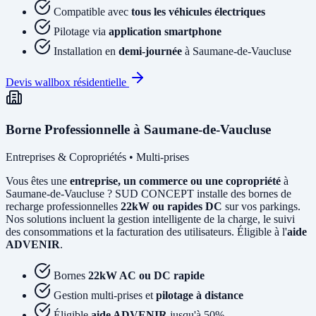
Compatible avec
tous les véhicules électriques
Pilotage via
application smartphone
Installation en
demi-journée
à Saumane-de-Vaucluse
Devis wallbox résidentielle
Borne Professionnelle à Saumane-de-Vaucluse
Entreprises & Copropriétés • Multi-prises
Vous êtes une
entreprise, un commerce ou une copropriété
à
Saumane-de-Vaucluse ? SUD CONCEPT installe des bornes de
recharge professionnelles
22kW ou rapides DC
sur vos parkings.
Nos solutions incluent la gestion intelligente de la charge, le suivi
des consommations et la facturation des utilisateurs. Éligible à l'
aide
ADVENIR
.
Bornes
22kW AC ou DC rapide
Gestion multi-prises et
pilotage à distance
Éligible
aide ADVENIR
jusqu'à 50%