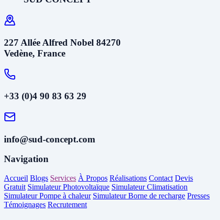
227 Allée Alfred Nobel 84270
Vedène, France
+33 (0)4 90 83 63 29
info@sud-concept.com
Navigation
Accueil
Blogs
Services
À Propos
Réalisations
Contact
Devis
Gratuit
Simulateur Photovoltaïque
Simulateur Climatisation
Simulateur Pompe à chaleur
Simulateur Borne de recharge
Presses
Témoignages
Recrutement