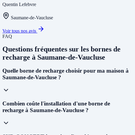
Quentin Lefebvre
Saumane-de-Vaucluse
Voir tous nos avis
FAQ
Questions fréquentes sur les bornes de
recharge à Saumane-de-Vaucluse
Quelle borne de recharge choisir pour ma maison à
Saumane-de-Vaucluse ?
Pour un usage résidentiel à Saumane-de-Vaucluse, nous
Combien coûte l'installation d'une borne de
recommandons une
wallbox 7kW monophasée
pour la plupart des
recharge à Saumane-de-Vaucluse ?
foyers. Si votre abonnement est triphasé, une borne
11kW
permettra
de recharger un véhicule en 3 à 4h. Le choix dépend de votre
installation électrique - notre technicien vous conseillera lors du
diagnostic gratuit.