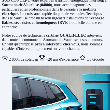
SUD CONCEPT, votre expert en transition énergétique intervient à
Saumane-de-Vaucluse (84800)
, nous accompagnons les
particuliers et les professionnels dans le passage à la
mobilité
électrique
. La croissance rapide du parc de véhicules électriques
dans le Vaucluse crée un besoin urgent d'installations de
recharge
fiables, sécurisées et homologuées IRVE
à domicile comme en
entreprise.
Notre équipe de techniciens
certifiés QUALIFELEC
intervient
dans toute la commune de Saumane-de-Vaucluse et ses alentours.
En tant qu'entreprise
près à intervenir chez vous
, nous sommes
capables d'intervenir rapidement sur votre chantier.
2 800h de soleil/an
+20 ans d'expérience
5/5 Google