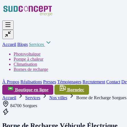
Accueil
Blogs
Services
Photovoltaïque
Pompe à chaleur
Climatisation
Bornes de recharge
À Propos
Réalisations
Presses
Témoignages
Recrutement
Contact
Dev
Boutique en ligne
Bornelec
Accueil
Services
Nos villes
Borne de Recharge Sorgues
84700 Sorgues
Borne de Recharge Véhicule Électrique