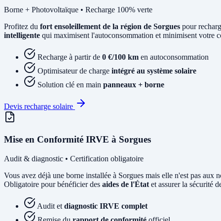
Borne + Photovoltaïque • Recharge 100% verte
Profitez du
fort ensoleillement de la région de Sorgues
pour recharg
intelligente
qui maximisent l'autoconsommation et minimisent votre coû
Recharge à partir de
0 €/100 km
en autoconsommation
Optimisateur de charge
intégré au système solaire
Solution clé en main
panneaux + borne
Devis recharge solaire
Mise en Conformité IRVE à Sorgues
Audit & diagnostic • Certification obligatoire
Vous avez déjà une borne installée à Sorgues mais elle n'est pas a
Obligatoire pour bénéficier des
aides de l'État
et assurer la sécurité de
Audit et
diagnostic IRVE complet
Remise du
rapport de conformité
officiel