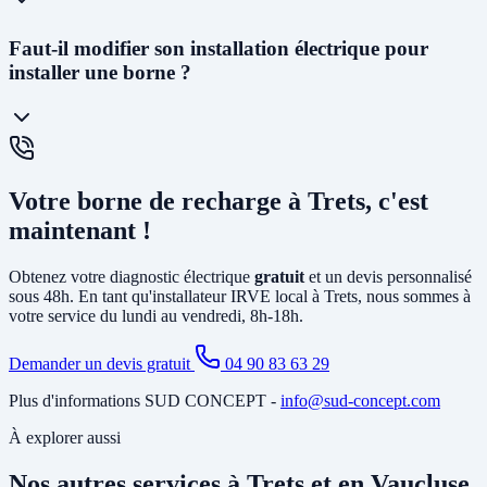
La
prise renforcée (Green'Up)
délivre 3,2kW et permet de
Faut-il modifier son installation électrique pour
recharger un véhicule en 12 à 20h. C'est la solution la plus
installer une borne ?
économique. La
wallbox
(7kW à 22kW) est beaucoup plus rapide
(3 à 8h), dotée de protections électroniques avancées, pilotable via
smartphone, et obligatoire pour certains types de véhicules. C'est la
solution recommandée pour un usage quotidien.
Cela dépend de votre installation existante. Dans la plupart des
maisons de Trets, il faut au minimum
créer un circuit dédié
depuis
Votre borne de recharge à Trets, c'est
le tableau électrique et poser un disjoncteur différentiel spécifique. Si
votre abonnement est trop faible, il peut être nécessaire d'
augmenter
maintenant !
la puissance souscrite
. Notre diagnostic gratuit identifie tous les
travaux nécessaires avant l'installation.
Obtenez votre diagnostic électrique
gratuit
et un devis personnalisé
sous 48h. En tant qu'installateur IRVE local à Trets, nous sommes à
votre service du lundi au vendredi, 8h-18h.
Demander un devis gratuit
04 90 83 63 29
Plus d'informations SUD CONCEPT -
info@sud-concept.com
À explorer aussi
Nos autres services à Trets et en Vaucluse