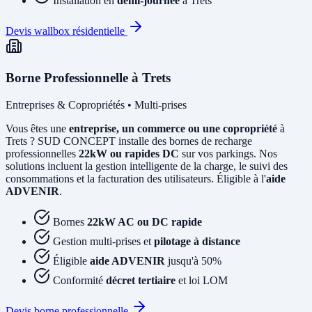
Installation en
demi-journée
à Trets
Devis wallbox résidentielle
Borne Professionnelle à Trets
Entreprises & Copropriétés • Multi-prises
Vous êtes une
entreprise, un commerce ou une copropriété
à
Trets ? SUD CONCEPT installe des bornes de recharge
professionnelles
22kW ou rapides DC
sur vos parkings. Nos
solutions incluent la gestion intelligente de la charge, le suivi des
consommations et la facturation des utilisateurs. Éligible à l'
aide
ADVENIR
.
Bornes
22kW AC ou DC rapide
Gestion multi-prises et
pilotage à distance
Éligible
aide ADVENIR
jusqu'à 50%
Conformité
décret tertiaire
et loi LOM
Devis borne professionnelle