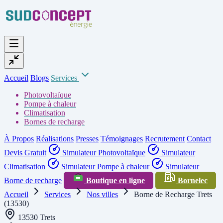
Accueil
Blogs
Services
Photovoltaïque
Pompe à chaleur
Climatisation
Bornes de recharge
À Propos
Réalisations
Presses
Témoignages
Recrutement
Contact
Devis Gratuit
Simulateur Photovoltaïque
Simulateur
Climatisation
Simulateur Pompe à chaleur
Simulateur
Borne de recharge
Boutique en ligne
Bornelec
Accueil
Services
Nos villes
Borne de Recharge Trets
(13530)
13530 Trets