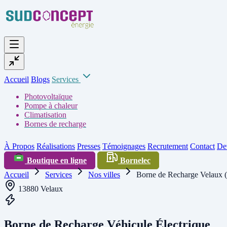
Accueil
Blogs
Services
Photovoltaïque
Pompe à chaleur
Climatisation
Bornes de recharge
À Propos
Réalisations
Presses
Témoignages
Recrutement
Contact
Dev
Boutique en ligne
Bornelec
Accueil
Services
Nos villes
Borne de Recharge Velaux 
13880 Velaux
Borne de Recharge Véhicule Électrique