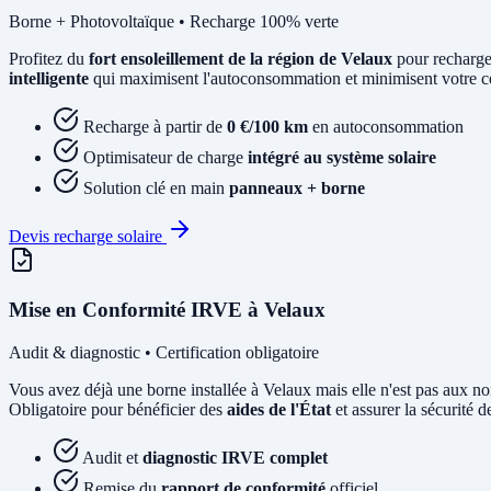
Borne + Photovoltaïque • Recharge 100% verte
Profitez du
fort ensoleillement de la région de Velaux
pour recharge
intelligente
qui maximisent l'autoconsommation et minimisent votre coû
Recharge à partir de
0 €/100 km
en autoconsommation
Optimisateur de charge
intégré au système solaire
Solution clé en main
panneaux + borne
Devis recharge solaire
Mise en Conformité IRVE à Velaux
Audit & diagnostic • Certification obligatoire
Vous avez déjà une borne installée à Velaux mais elle n'est pas au
Obligatoire pour bénéficier des
aides de l'État
et assurer la sécurité de
Audit et
diagnostic IRVE complet
Remise du
rapport de conformité
officiel