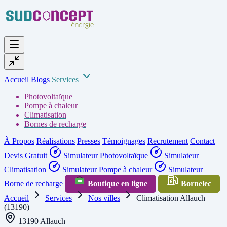
Accueil
Blogs
Services
Photovoltaïque
Pompe à chaleur
Climatisation
Bornes de recharge
À Propos
Réalisations
Presses
Témoignages
Recrutement
Contact
Devis Gratuit
Simulateur Photovoltaïque
Simulateur
Climatisation
Simulateur Pompe à chaleur
Simulateur
Borne de recharge
Boutique en ligne
Bornelec
Accueil
Services
Nos villes
Climatisation Allauch
(13190)
13190 Allauch