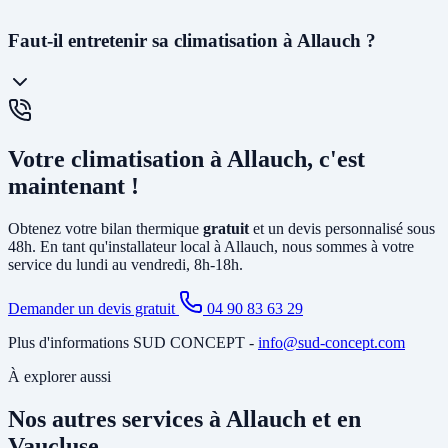
semaines. En cas d'urgence (panne avant l'été), nous faisons notre
maximum pour intervenir rapidement.
La
PAC air-air
(climatisation réversible) souffle directement de l'air
Faut-il entretenir sa climatisation à Allauch ?
chaud ou froid via des unités murales. Elle est idéale pour le
chauffage et la climatisation. La
PAC air-eau
chauffe l'eau d'un
circuit de chauffage (radiateurs ou plancher chauffant) et peut aussi
produire votre eau chaude sanitaire. Elle remplace avantageusement
Oui, un
entretien annuel est recommandé
(et obligatoire pour les
une chaudière gaz ou fioul et est éligible à MaPrimeRénov'.
systèmes contenant plus de 2 kg de fluide frigorigène). Nous
Votre climatisation à Allauch, c'est
proposons des
contrats de maintenance
à Allauch incluant le
nettoyage des filtres, la vérification du circuit frigorifique, le contrôle
maintenant !
des performances et la recharge éventuelle du fluide.
Obtenez votre bilan thermique
gratuit
et un devis personnalisé sous
48h. En tant qu'installateur local à Allauch, nous sommes à votre
service du lundi au vendredi, 8h-18h.
Demander un devis gratuit
04 90 83 63 29
Plus d'informations SUD CONCEPT -
info@sud-concept.com
À explorer aussi
Nos autres services à Allauch et en
Vaucluse