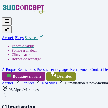
Accueil
Blogs
Services
Photovoltaïque
Pompe à chaleur
Climatisation
Bornes de recharge
À Propos
Réalisations
Presses
Témoignages
Recrutement
Contact
Dev
Boutique en ligne
Bornelec
Accueil
Services
Nos villes
Climatisation Alpes-Maritim
06 Alpes-Maritimes
Climatisation