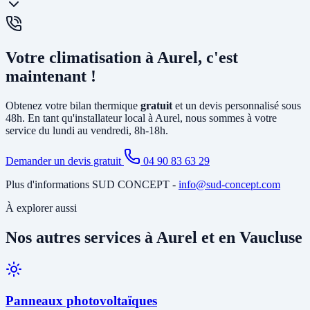
circuit de chauffage (radiateurs ou plancher chauffant) et peut aussi
produire votre eau chaude sanitaire. Elle remplace avantageusement
Oui, un
entretien annuel est recommandé
(et obligatoire pour les
une chaudière gaz ou fioul et est éligible à MaPrimeRénov'.
systèmes contenant plus de 2 kg de fluide frigorigène). Nous
Votre climatisation à Aurel, c'est
proposons des
contrats de maintenance
à Aurel incluant le
nettoyage des filtres, la vérification du circuit frigorifique, le contrôle
maintenant !
des performances et la recharge éventuelle du fluide.
Obtenez votre bilan thermique
gratuit
et un devis personnalisé sous
48h. En tant qu'installateur local à Aurel, nous sommes à votre
service du lundi au vendredi, 8h-18h.
Demander un devis gratuit
04 90 83 63 29
Plus d'informations SUD CONCEPT -
info@sud-concept.com
À explorer aussi
Nos autres services à Aurel et en Vaucluse
Panneaux photovoltaïques