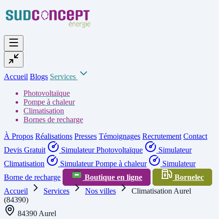
Accueil
Blogs
Services
Photovoltaïque
Pompe à chaleur
Climatisation
Bornes de recharge
À Propos
Réalisations
Presses
Témoignages
Recrutement
Contact
Devis Gratuit
Simulateur Photovoltaïque
Simulateur
Climatisation
Simulateur Pompe à chaleur
Simulateur
Borne de recharge
Boutique en ligne
Bornelec
Accueil
Services
Nos villes
Climatisation Aurel
(84390)
84390 Aurel