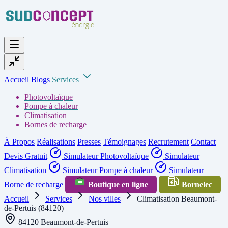
Accueil
Blogs
Services
Photovoltaïque
Pompe à chaleur
Climatisation
Bornes de recharge
À Propos
Réalisations
Presses
Témoignages
Recrutement
Contact
Devis Gratuit
Simulateur Photovoltaïque
Simulateur
Climatisation
Simulateur Pompe à chaleur
Simulateur
Borne de recharge
Boutique en ligne
Bornelec
Accueil
Services
Nos villes
Climatisation Beaumont-
de-Pertuis (84120)
84120 Beaumont-de-Pertuis