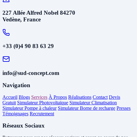
227 Allée Alfred Nobel 84270
Vedène, France
+33 (0)4 90 83 63 29
info@sud-concept.com
Navigation
Accueil
Blogs
Services
À Propos
Réalisations
Contact
Devis
Gratuit
Simulateur Photovoltaïque
Simulateur Climatisation
Simulateur Pompe à chaleur
Simulateur Borne de recharge
Presses
Témoignages
Recrutement
Réseaux Sociaux