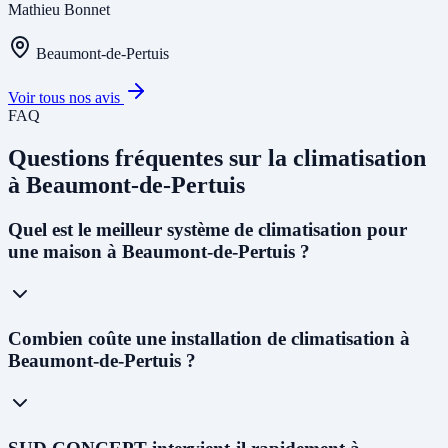
Mathieu Bonnet
Beaumont-de-Pertuis
Voir tous nos avis
FAQ
Questions fréquentes sur la climatisation
à Beaumont-de-Pertuis
Quel est le meilleur système de climatisation pour
une maison à Beaumont-de-Pertuis ?
À Beaumont-de-Pertuis, avec le
climat méditerranéen et les étés
Combien coûte une installation de climatisation à
chauds
(dépassant souvent 35°C), nous recommandons une
PAC
Beaumont-de-Pertuis ?
air-air réversible multi-split
pour les maisons individuelles. Elle
permet à la fois de climatiser en été et de chauffer en hiver de façon
économique. Pour remplacer une chaudière gaz ou fioul, la
PAC
air-eau
est la solution idéale et la plus aidée financièrement.
Le coût varie selon le système : de
1 500 € à 3 000 €
pour un mono-