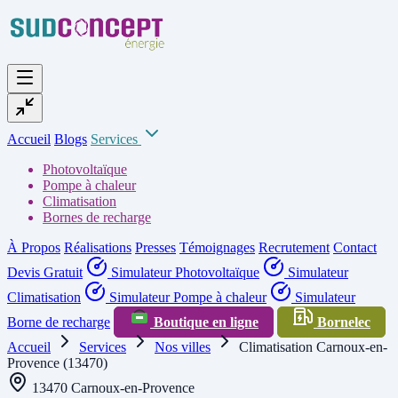
Accueil
Blogs
Services
Photovoltaïque
Pompe à chaleur
Climatisation
Bornes de recharge
À Propos
Réalisations
Presses
Témoignages
Recrutement
Contact
Devis Gratuit
Simulateur Photovoltaïque
Simulateur
Climatisation
Simulateur Pompe à chaleur
Simulateur
Borne de recharge
Boutique en ligne
Bornelec
Accueil
Services
Nos villes
Climatisation Carnoux-en-
Provence (13470)
13470 Carnoux-en-Provence