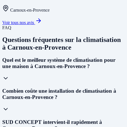
Carnoux-en-Provence
Voir tous nos avis
FAQ
Questions fréquentes sur la climatisation
à Carnoux-en-Provence
Quel est le meilleur système de climatisation pour
une maison à Carnoux-en-Provence ?
À Carnoux-en-Provence, avec le
climat méditerranéen et les étés
Combien coûte une installation de climatisation à
chauds
(dépassant souvent 35°C), nous recommandons une
PAC
Carnoux-en-Provence ?
air-air réversible multi-split
pour les maisons individuelles. Elle
permet à la fois de climatiser en été et de chauffer en hiver de façon
économique. Pour remplacer une chaudière gaz ou fioul, la
PAC
air-eau
est la solution idéale et la plus aidée financièrement.
Le coût varie selon le système : de
1 500 € à 3 000 €
pour un mono-
SUD CONCEPT intervient-il rapidement à
split,
3 000 € à 8 000 €
pour un multi-split (2 à 5 pièces), et
8 000 €