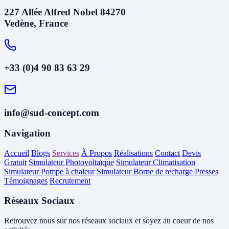
227 Allée Alfred Nobel 84270
Vedène, France
+33 (0)4 90 83 63 29
info@sud-concept.com
Navigation
Accueil
Blogs
Services
À Propos
Réalisations
Contact
Devis
Gratuit
Simulateur Photovoltaïque
Simulateur Climatisation
Simulateur Pompe à chaleur
Simulateur Borne de recharge
Presses
Témoignages
Recrutement
Réseaux Sociaux
Retrouvez nous sur nos réseaux sociaux et soyez au coeur de nos