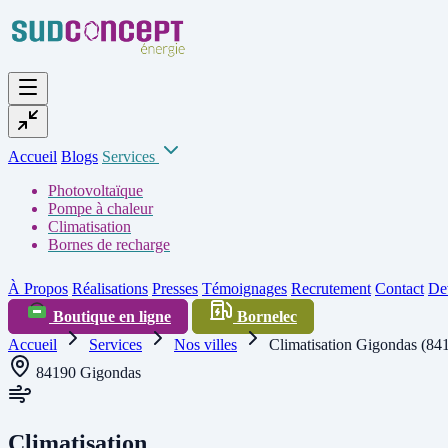
Accueil
Blogs
Services
Photovoltaïque
Pompe à chaleur
Climatisation
Bornes de recharge
À Propos
Réalisations
Presses
Témoignages
Recrutement
Contact
Dev
Boutique en ligne
Bornelec
Accueil
Services
Nos villes
Climatisation Gigondas (84
84190 Gigondas
Climatisation