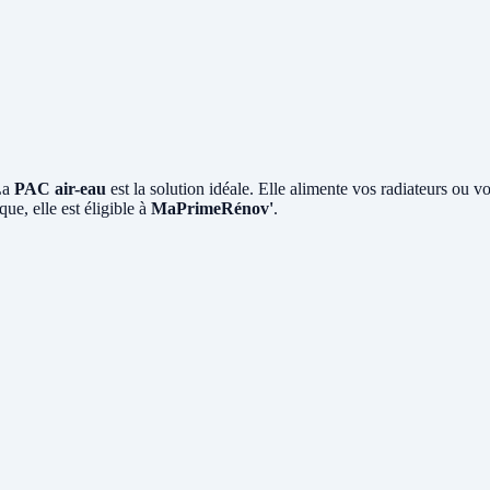
La
PAC air-eau
est la solution idéale. Elle alimente vos radiateurs ou v
ue, elle est éligible à
MaPrimeRénov'
.