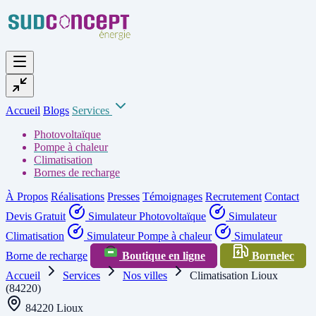
Accueil
Blogs
Services
Photovoltaïque
Pompe à chaleur
Climatisation
Bornes de recharge
À Propos
Réalisations
Presses
Témoignages
Recrutement
Contact
Devis Gratuit
Simulateur Photovoltaïque
Simulateur
Climatisation
Simulateur Pompe à chaleur
Simulateur
Borne de recharge
Boutique en ligne
Bornelec
Accueil
Services
Nos villes
Climatisation Lioux
(84220)
84220 Lioux