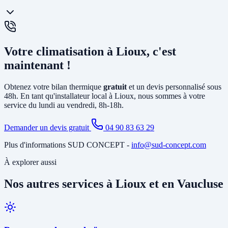
chauffage et la climatisation. La
PAC air-eau
chauffe l'eau d'un
circuit de chauffage (radiateurs ou plancher chauffant) et peut aussi
produire votre eau chaude sanitaire. Elle remplace avantageusement
Oui, un
entretien annuel est recommandé
(et obligatoire pour les
une chaudière gaz ou fioul et est éligible à MaPrimeRénov'.
systèmes contenant plus de 2 kg de fluide frigorigène). Nous
Votre climatisation à Lioux, c'est
proposons des
contrats de maintenance
à Lioux incluant le
nettoyage des filtres, la vérification du circuit frigorifique, le contrôle
maintenant !
des performances et la recharge éventuelle du fluide.
Obtenez votre bilan thermique
gratuit
et un devis personnalisé sous
48h. En tant qu'installateur local à Lioux, nous sommes à votre
service du lundi au vendredi, 8h-18h.
Demander un devis gratuit
04 90 83 63 29
Plus d'informations SUD CONCEPT -
info@sud-concept.com
À explorer aussi
Nos autres services à Lioux et en Vaucluse