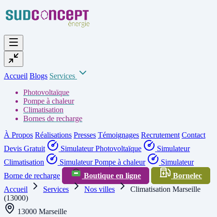
Accueil
Blogs
Services
Photovoltaïque
Pompe à chaleur
Climatisation
Bornes de recharge
À Propos
Réalisations
Presses
Témoignages
Recrutement
Contact
Devis Gratuit
Simulateur Photovoltaïque
Simulateur
Climatisation
Simulateur Pompe à chaleur
Simulateur
Borne de recharge
Boutique en ligne
Bornelec
Accueil
Services
Nos villes
Climatisation Marseille
(13000)
13000 Marseille