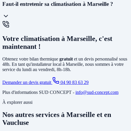
La
PAC air-air
(climatisation réversible) souffle directement de l'air
Faut-il entretenir sa climatisation à Marseille ?
chaud ou froid via des unités murales. Elle est idéale pour le
chauffage et la climatisation. La
PAC air-eau
chauffe l'eau d'un
circuit de chauffage (radiateurs ou plancher chauffant) et peut aussi
produire votre eau chaude sanitaire. Elle remplace avantageusement
Oui, un
entretien annuel est recommandé
(et obligatoire pour les
une chaudière gaz ou fioul et est éligible à MaPrimeRénov'.
systèmes contenant plus de 2 kg de fluide frigorigène). Nous
Votre climatisation à Marseille, c'est
proposons des
contrats de maintenance
à Marseille incluant le
nettoyage des filtres, la vérification du circuit frigorifique, le contrôle
maintenant !
des performances et la recharge éventuelle du fluide.
Obtenez votre bilan thermique
gratuit
et un devis personnalisé sous
48h. En tant qu'installateur local à Marseille, nous sommes à votre
service du lundi au vendredi, 8h-18h.
Demander un devis gratuit
04 90 83 63 29
Plus d'informations SUD CONCEPT -
info@sud-concept.com
À explorer aussi
Nos autres services à Marseille et en
Vaucluse