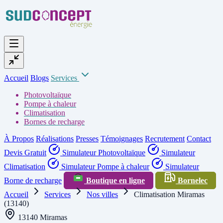
Accueil
Blogs
Services
Photovoltaïque
Pompe à chaleur
Climatisation
Bornes de recharge
À Propos
Réalisations
Presses
Témoignages
Recrutement
Contact
Devis Gratuit
Simulateur Photovoltaïque
Simulateur
Climatisation
Simulateur Pompe à chaleur
Simulateur
Borne de recharge
Boutique en ligne
Bornelec
Accueil
Services
Nos villes
Climatisation Miramas
(13140)
13140 Miramas