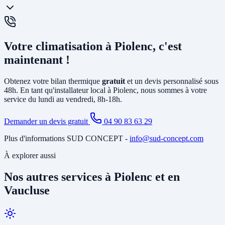
chauffage et la climatisation. La
PAC air-eau
chauffe l'eau d'un
circuit de chauffage (radiateurs ou plancher chauffant) et peut aussi
produire votre eau chaude sanitaire. Elle remplace avantageusement
Oui, un
entretien annuel est recommandé
(et obligatoire pour les
une chaudière gaz ou fioul et est éligible à MaPrimeRénov'.
systèmes contenant plus de 2 kg de fluide frigorigène). Nous
Votre climatisation à Piolenc, c'est
proposons des
contrats de maintenance
à Piolenc incluant le
nettoyage des filtres, la vérification du circuit frigorifique, le contrôle
maintenant !
des performances et la recharge éventuelle du fluide.
Obtenez votre bilan thermique
gratuit
et un devis personnalisé sous
48h. En tant qu'installateur local à Piolenc, nous sommes à votre
service du lundi au vendredi, 8h-18h.
Demander un devis gratuit
04 90 83 63 29
Plus d'informations SUD CONCEPT -
info@sud-concept.com
À explorer aussi
Nos autres services à Piolenc et en
Vaucluse