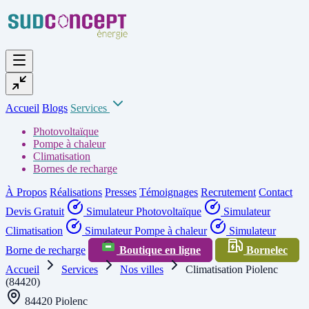
Accueil
Blogs
Services
Photovoltaïque
Pompe à chaleur
Climatisation
Bornes de recharge
À Propos
Réalisations
Presses
Témoignages
Recrutement
Contact
Devis Gratuit
Simulateur Photovoltaïque
Simulateur
Climatisation
Simulateur Pompe à chaleur
Simulateur
Borne de recharge
Boutique en ligne
Bornelec
Accueil
Services
Nos villes
Climatisation Piolenc
(84420)
84420 Piolenc