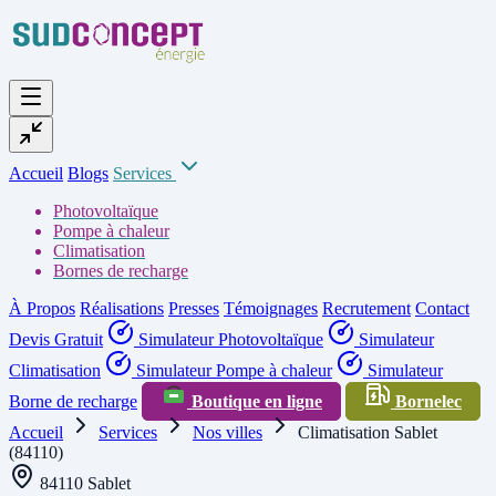
Accueil
Blogs
Services
Photovoltaïque
Pompe à chaleur
Climatisation
Bornes de recharge
À Propos
Réalisations
Presses
Témoignages
Recrutement
Contact
Devis Gratuit
Simulateur Photovoltaïque
Simulateur
Climatisation
Simulateur Pompe à chaleur
Simulateur
Borne de recharge
Boutique en ligne
Bornelec
Accueil
Services
Nos villes
Climatisation Sablet
(84110)
84110 Sablet