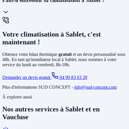
Faut-il entretenir sa climatisation à Sablet ?
chaud ou froid via des unités murales. Elle est idéale pour le
chauffage et la climatisation. La
PAC air-eau
chauffe l'eau d'un
circuit de chauffage (radiateurs ou plancher chauffant) et peut aussi
produire votre eau chaude sanitaire. Elle remplace avantageusement
Oui, un
entretien annuel est recommandé
(et obligatoire pour les
une chaudière gaz ou fioul et est éligible à MaPrimeRénov'.
systèmes contenant plus de 2 kg de fluide frigorigène). Nous
Votre climatisation à Sablet, c'est
proposons des
contrats de maintenance
à Sablet incluant le
nettoyage des filtres, la vérification du circuit frigorifique, le contrôle
maintenant !
des performances et la recharge éventuelle du fluide.
Obtenez votre bilan thermique
gratuit
et un devis personnalisé sous
48h. En tant qu'installateur local à Sablet, nous sommes à votre
service du lundi au vendredi, 8h-18h.
Demander un devis gratuit
04 90 83 63 29
Plus d'informations SUD CONCEPT -
info@sud-concept.com
À explorer aussi
Nos autres services à Sablet et en
Vaucluse