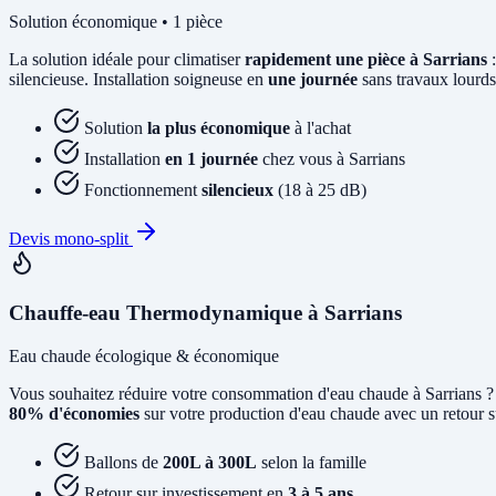
Solution économique • 1 pièce
La solution idéale pour climatiser
rapidement une pièce à Sarrians
:
silencieuse. Installation soigneuse en
une journée
sans travaux lourds
Solution
la plus économique
à l'achat
Installation
en 1 journée
chez vous à Sarrians
Fonctionnement
silencieux
(18 à 25 dB)
Devis mono-split
Chauffe-eau Thermodynamique à Sarrians
Eau chaude écologique & économique
Vous souhaitez réduire votre consommation d'eau chaude à Sarrians 
80% d'économies
sur votre production d'eau chaude avec un retour su
Ballons de
200L à 300L
selon la famille
Retour sur investissement en
3 à 5 ans