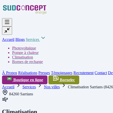
Accueil
Blogs
Services
Photovoltaïque
Pompe à chaleur
Climatisation
Bornes de recharge
À Propos
Réalisations
Presses
Témoignages
Recrutement
Contact
Dev
Boutique en ligne
Bornelec
Accueil
Services
Nos villes
Climatisation Sarrians (842
84260 Sarrians
Climatisation