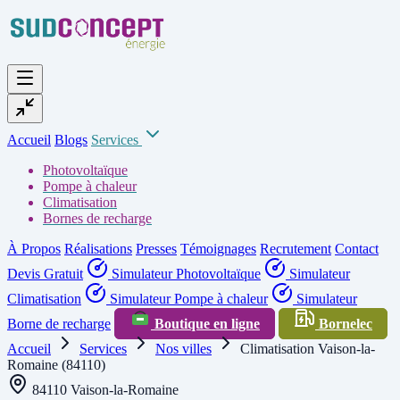
Accueil
Blogs
Services
Photovoltaïque
Pompe à chaleur
Climatisation
Bornes de recharge
À Propos
Réalisations
Presses
Témoignages
Recrutement
Contact
Devis Gratuit
Simulateur Photovoltaïque
Simulateur
Climatisation
Simulateur Pompe à chaleur
Simulateur
Borne de recharge
Boutique en ligne
Bornelec
Accueil
Services
Nos villes
Climatisation Vaison-la-
Romaine (84110)
84110 Vaison-la-Romaine