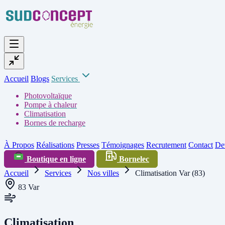
Accueil
Blogs
Services
Photovoltaïque
Pompe à chaleur
Climatisation
Bornes de recharge
À Propos
Réalisations
Presses
Témoignages
Recrutement
Contact
Dev
Boutique en ligne
Bornelec
Accueil
Services
Nos villes
Climatisation Var (83)
83 Var
Climatisation