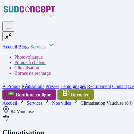
Accueil
Blogs
Services
Photovoltaïque
Pompe à chaleur
Climatisation
Bornes de recharge
À Propos
Réalisations
Presses
Témoignages
Recrutement
Contact
Dev
Boutique en ligne
Bornelec
Accueil
Services
Nos villes
Climatisation Vaucluse (84)
84 Vaucluse
Climatisation