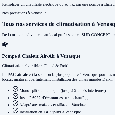
Remplacer un chauffage électrique ou au gaz par une pompe à chaleur 
Nos prestations à Venasque
Tous nos services de climatisation à Venas
De la maison individuelle au local professionnel, SUD CONCEPT insta
Pompe à Chaleur Air-Air à Venasque
Climatisation réversible • Chaud & Froid
La
PAC air-air
est la solution la plus populaire à Venasque pour les m
locaux maîtrisent parfaitement l'installation des unités murales Daikin
Mono-split ou multi-split (jusqu'à 5 unités intérieures)
Jusqu'à
60% d'économies
sur le chauffage
Adapté aux maisons et villas du Vaucluse
Installation en
1 à 3 jours
à Venasque