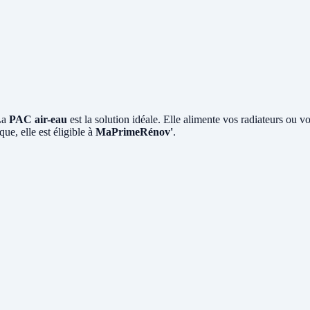
La
PAC air-eau
est la solution idéale. Elle alimente vos radiateurs ou v
ue, elle est éligible à
MaPrimeRénov'
.