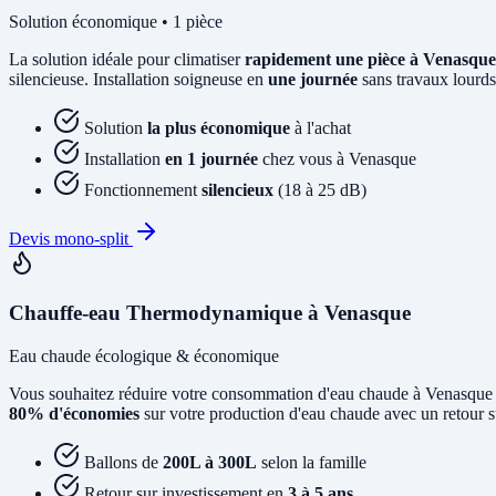
Solution économique • 1 pièce
La solution idéale pour climatiser
rapidement une pièce à Venasque
silencieuse. Installation soigneuse en
une journée
sans travaux lourds
Solution
la plus économique
à l'achat
Installation
en 1 journée
chez vous à Venasque
Fonctionnement
silencieux
(18 à 25 dB)
Devis mono-split
Chauffe-eau Thermodynamique à Venasque
Eau chaude écologique & économique
Vous souhaitez réduire votre consommation d'eau chaude à Venasque
80% d'économies
sur votre production d'eau chaude avec un retour s
Ballons de
200L à 300L
selon la famille
Retour sur investissement en
3 à 5 ans