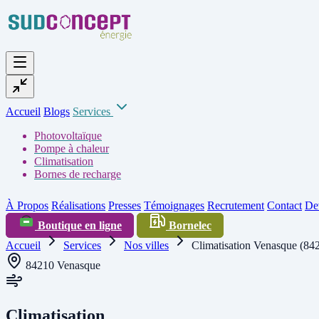
Accueil
Blogs
Services
Photovoltaïque
Pompe à chaleur
Climatisation
Bornes de recharge
À Propos
Réalisations
Presses
Témoignages
Recrutement
Contact
Dev
Boutique en ligne
Bornelec
Accueil
Services
Nos villes
Climatisation Venasque (84
84210 Venasque
Climatisation