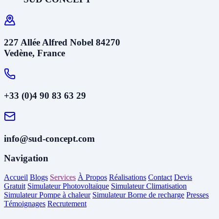
227 Allée Alfred Nobel 84270
Vedène, France
+33 (0)4 90 83 63 29
info@sud-concept.com
Navigation
Accueil
Blogs
Services
À Propos
Réalisations
Contact
Devis
Gratuit
Simulateur Photovoltaïque
Simulateur Climatisation
Simulateur Pompe à chaleur
Simulateur Borne de recharge
Presses
Témoignages
Recrutement