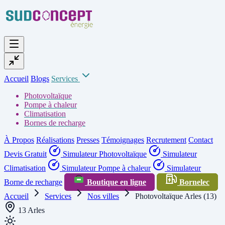
Accueil
Blogs
Services
Photovoltaïque
Pompe à chaleur
Climatisation
Bornes de recharge
À Propos
Réalisations
Presses
Témoignages
Recrutement
Contact
Devis Gratuit
Simulateur Photovoltaïque
Simulateur
Climatisation
Simulateur Pompe à chaleur
Simulateur
Borne de recharge
Boutique en ligne
Bornelec
Accueil
Services
Nos villes
Photovoltaïque Arles (13)
13 Arles