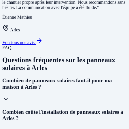
le chantier propre après leur intervention. Nous recommandons sans
hésiter. La communication avec l'équipe a été fluide."
Étienne Mathieu
Arles
Voir tous nos avis
FAQ
Questions fréquentes sur les panneaux
solaires à Arles
Combien de panneaux solaires faut-il pour ma
maison à Arles ?
Pour une maison individuelle à Arles, nous recommandons en
Combien coûte l'installation de panneaux solaires à
général une installation de
3 kWc à 6 kWc
, soit 6 à 12 panneaux
Arles ?
monocristallins de 400 Wc. Ce dimensionnement couvre 80 à 90%
des besoins d'un foyer de 4 personnes. Le choix précis dépend de