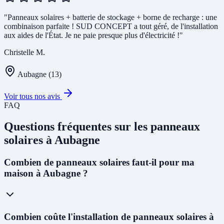
"Panneaux solaires + batterie de stockage + borne de recharge : une
combinaison parfaite ! SUD CONCEPT a tout géré, de l'installation
aux aides de l'État. Je ne paie presque plus d'électricité !"
Christelle M.
Aubagne (13)
Voir tous nos avis
FAQ
Questions fréquentes sur les panneaux
solaires à Aubagne
Combien de panneaux solaires faut-il pour ma
maison à Aubagne ?
Pour une maison individuelle à Aubagne, nous recommandons en
Combien coûte l'installation de panneaux solaires à
général une installation de
3 kWc à 6 kWc
, soit 6 à 12 panneaux