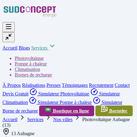
Accueil
Blogs
Services
Photovoltaïque
Pompe à chaleur
Climatisation
Bornes de recharge
À Propos
Réalisations
Presses
Témoignages
Recrutement
Contact
Devis Gratuit
Simulateur Photovoltaïque
Simulateur
Climatisation
Simulateur Pompe à chaleur
Simulateur
Borne de recharge
Boutique en ligne
Bornelec
Accueil
Services
Nos villes
Photovoltaïque Aubagne
(13)
13 Aubagne