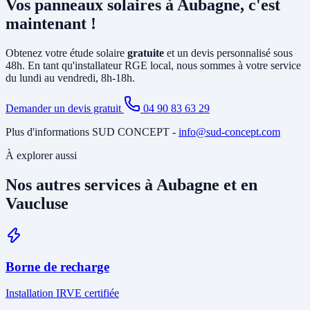
Vos panneaux solaires à Aubagne, c'est
existant et le tirage de câbles DC depuis la toiture. Si votre tableau
est ancien ou sous-dimensionné, une mise à jour partielle peut être
maintenant !
nécessaire. Notre étude gratuite à Aubagne identifie tous les travaux
annexes avant de vous soumettre le devis final.
Obtenez votre étude solaire
gratuite
et un devis personnalisé sous
48h. En tant qu'installateur RGE local, nous sommes à votre service
du lundi au vendredi, 8h-18h.
Demander un devis gratuit
04 90 83 63 29
Plus d'informations SUD CONCEPT -
info@sud-concept.com
À explorer aussi
Nos autres services à Aubagne et en
Vaucluse
Borne de recharge
Installation IRVE certifiée