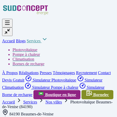
Accueil
Blogs
Services
Photovoltaïque
Pompe à chaleur
Climatisation
Bornes de recharge
À Propos
Réalisations
Presses
Témoignages
Recrutement
Contact
Devis Gratuit
Simulateur Photovoltaïque
Simulateur
Climatisation
Simulateur Pompe à chaleur
Simulateur
Borne de recharge
Boutique en ligne
Bornelec
Accueil
Services
Nos villes
Photovoltaïque Beaumes-
de-Venise (84190)
84190 Beaumes-de-Venise