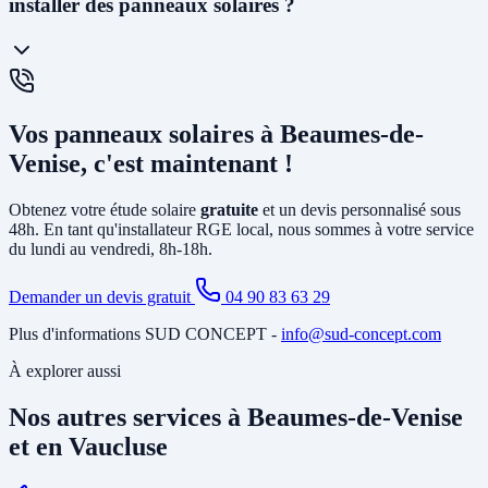
installer des panneaux solaires ?
réseau. En
autoconsommation avec vente du surplus
, l'énergie
non consommée est revendue à EDF à un tarif garanti 20 ans
(environ 6 à 13 cts€/kWh selon la puissance). La vente en totalité
(sans consommer) est également possible. Nous vous conseillons la
solution la plus rentable selon votre profil de consommation.
En général, non. L'installation photovoltaïque nécessite
principalement la pose d'un
onduleur
relié à votre tableau électrique
Vos panneaux solaires à Beaumes-de-
existant et le tirage de câbles DC depuis la toiture. Si votre tableau
est ancien ou sous-dimensionné, une mise à jour partielle peut être
Venise, c'est maintenant !
nécessaire. Notre étude gratuite à Beaumes-de-Venise identifie tous
les travaux annexes avant de vous soumettre le devis final.
Obtenez votre étude solaire
gratuite
et un devis personnalisé sous
48h. En tant qu'installateur RGE local, nous sommes à votre service
du lundi au vendredi, 8h-18h.
Demander un devis gratuit
04 90 83 63 29
Plus d'informations SUD CONCEPT -
info@sud-concept.com
À explorer aussi
Nos autres services à Beaumes-de-Venise
et en Vaucluse